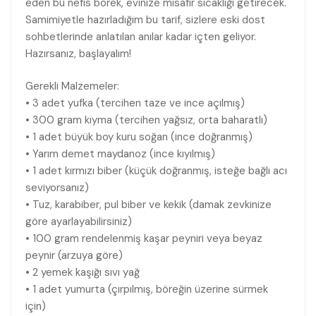
eden bu nefis börek, evinize misafir sıcaklığı getirecek.
Samimiyetle hazırladığım bu tarif, sizlere eski dost
sohbetlerinde anlatılan anılar kadar içten geliyor.
Hazırsanız, başlayalım!
Gerekli Malzemeler:
• 3 adet yufka (tercihen taze ve ince açılmış)
• 300 gram kıyma (tercihen yağsız, orta baharatlı)
• 1 adet büyük boy kuru soğan (ince doğranmış)
• Yarım demet maydanoz (ince kıyılmış)
• 1 adet kırmızı biber (küçük doğranmış, isteğe bağlı acı
seviyorsanız)
• Tuz, karabiber, pul biber ve kekik (damak zevkinize
göre ayarlayabilirsiniz)
• 100 gram rendelenmiş kaşar peyniri veya beyaz
peynir (arzuya göre)
• 2 yemek kaşığı sıvı yağ
• 1 adet yumurta (çırpılmış, böreğin üzerine sürmek
için)