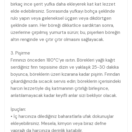
birkaç ince şerit yufka daha ekleyerek kat kat lezzet
elde edebilirsiniz. Sonrasında yufkayı bohça şeklinde
rulo yapın veya geleneksel üçgen veya dikdörtgen
şeklinde sarın. Her böreği dikkatlice sardıktan sonra,
üzerlerine çırpılmış yumurta sürün; bu, pişerken böreğin
altın renginde ve çıtır çıtır olmasını sağlayacak.
3. Pişirme
Fırınınızı önceden 180°C’ye ısıtın. Börekleri yağlı kağıt
serdiğiniz fırın tepsisine dizin ve yaklaşık 25-30 dakika
boyunca, böreklerin üzeri kızarana kadar pişirin. Fırından
çıkardığınızda sıcacık servis edin; böreklerin içerisindeki
harcın lezzetiyle dış katmanının çıtırlığı birleşince,
anlatılamayacak kadar keyifli anlar sizi bekliyor olacak.
İpuçları:
• İç harcınıza dilediğiniz baharatlarla ufak dokunuşlar
ekleyebilirsiniz. Mesela, kimyon veya biraz defne
yaprağı da harcınıza derinlik katabilir.