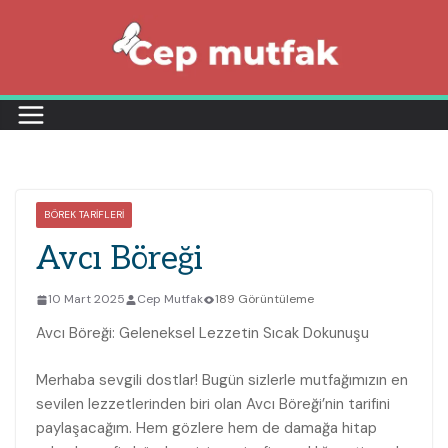
Skip
to
content
BÖREK TARIFLERI
Avcı Böreği
10 Mart 2025
Cep Mutfak
189 Görüntüleme
Avcı Böreği: Geleneksel Lezzetin Sıcak Dokunuşu
Merhaba sevgili dostlar! Bugün sizlerle mutfağımızın en
sevilen lezzetlerinden biri olan Avcı Böreği’nin tarifini
paylaşacağım. Hem gözlere hem de damağa hitap