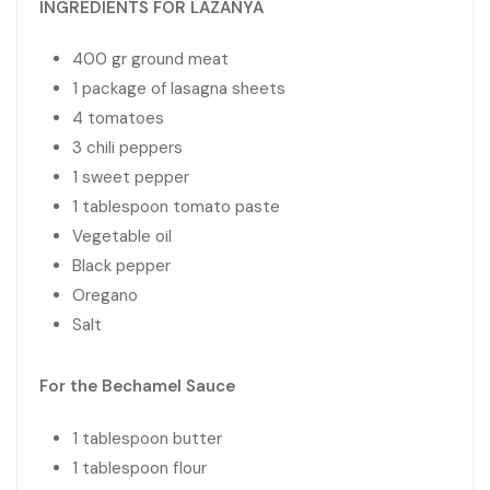
INGREDIENTS FOR LAZANYA
400 gr ground meat
1 package of lasagna sheets
4 tomatoes
3 chili peppers
1 sweet pepper
1 tablespoon tomato paste
Vegetable oil
Black pepper
Oregano
Salt
For the Bechamel Sauce
1 tablespoon butter
1 tablespoon flour