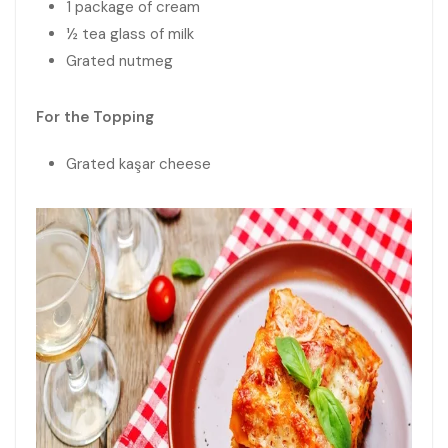
1 package of cream
½ tea glass of milk
Grated nutmeg
For the Topping
Grated kaşar cheese