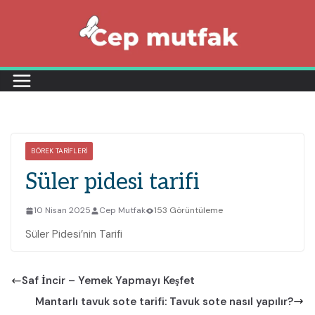
Skip
to
content
BÖREK TARIFLERI
Süler pidesi tarifi
10 Nisan 2025
Cep Mutfak
153 Görüntüleme
Süler Pidesi’nin Tarifi
Saf İncir – Yemek Yapmayı Keşfet
Mantarlı tavuk sote tarifi: Tavuk sote nasıl yapılır?