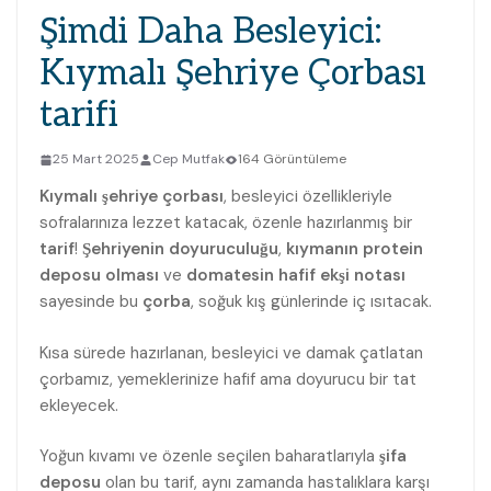
Şimdi Daha Besleyici:
Kıymalı Şehriye Çorbası
tarifi
25 Mart 2025
Cep Mutfak
164 Görüntüleme
Kıymalı şehriye çorbası
, besleyici özellikleriyle
sofralarınıza lezzet katacak, özenle hazırlanmış bir
tarif
!
Şehriyenin doyuruculuğu
,
kıymanın protein
deposu olması
ve
domatesin hafif ekşi notası
sayesinde bu
çorba
, soğuk kış günlerinde iç ısıtacak.
Kısa sürede hazırlanan, besleyici ve damak çatlatan
çorbamız, yemeklerinize hafif ama doyurucu bir tat
ekleyecek.
Yoğun kıvamı ve özenle seçilen baharatlarıyla
şifa
deposu
olan bu tarif, aynı zamanda hastalıklara karşı