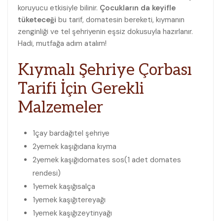
koruyucu etkisiyle bilinir.
Çocukların da keyifle
tüketeceği
bu tarif, domatesin bereketi, kıymanın
zenginliği ve tel şehriyenin eşsiz dokusuyla hazırlanır.
Hadi, mutfağa adım atalım!
Kıymalı Şehriye Çorbası
Tarifi İçin Gerekli
Malzemeler
1
çay bardağı
tel şehriye
2
yemek kaşığı
dana kıyma
2
yemek kaşığı
domates sos
(1 adet domates
rendesi)
1
yemek kaşığı
salça
1
yemek kaşığı
tereyağı
1
yemek kaşığı
zeytinyağı