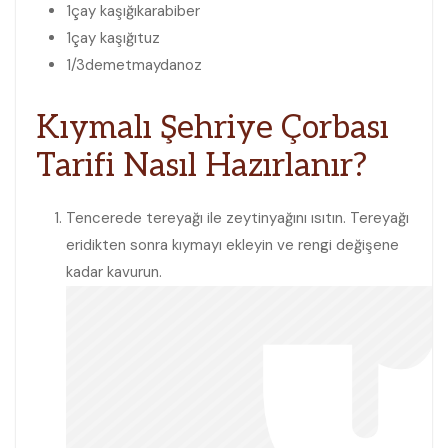
1
çay kaşığı
karabiber
1
çay kaşığı
tuz
1/3
demet
maydanoz
Kıymalı Şehriye Çorbası
Tarifi Nasıl Hazırlanır?
Tencerede tereyağı ile zeytinyağını ısıtın. Tereyağı
eridikten sonra kıymayı ekleyin ve rengi değişene
kadar kavurun.