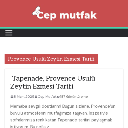
Skip
to
content
Provence Usulü Zeytin Ezmesi Tarifi
Tapenade, Provence Usulü
Zeytin Ezmesi Tarifi
8 Mart 2025
Cep Mutfak
187 Görüntüleme
Merhaba sevgili dostlarım! Bugün sizlerle, Provence’un
büyülü atmosferini mutfağımıza taşıyan, lezzetiyle
sofralarımıza renk katan Tapenade tarifini paylaşmak
istiyorum. Bu nefis z