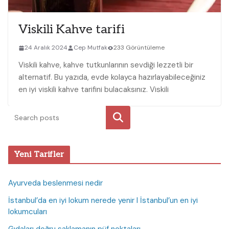
Viskili Kahve tarifi
24 Aralık 2024
Cep Mutfak
233 Görüntüleme
Viskili kahve, kahve tutkunlarının sevdiği lezzetli bir
alternatif. Bu yazıda, evde kolayca‌ hazırlayabileceğiniz
en ‍iyi⁣ viskili kahve tarifini bulacaksınız. Viskili
Ara
Yeni Tarifler
Ayurveda beslenmesi nedir
İstanbul’da en iyi lokum nerede yenir I İstanbul’un en iyi
lokumcuları