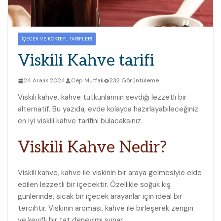
İÇECEK VE KOKTEYL TARIFLERI
Viskili Kahve tarifi
24 Aralık 2024
Cep Mutfak
232 Görüntüleme
Viskili kahve, kahve tutkunlarının sevdiği lezzetli bir
alternatif. Bu yazıda, evde kolayca‌ hazırlayabileceğiniz
en ‍iyi⁣ viskili kahve tarifini bulacaksınız.
Viskili Kahve‌ Nedir?
Viskili kahve, kahve ​ile viskinin​ bir araya gelmesiyle elde
edilen lezzetli bir içecektir. Özellikle soğuk ‌kış⁤
günlerinde, sıcak bir içecek arayanlar için ideal bir
tercihtir. Viskinin ‌aroması, kahve ile birleşerek zengin
ve keyifli bir tat⁢ deneyimi sunar.