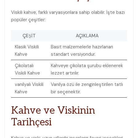
Viskili kahve, farklı varyasyonlara⁤ sahip olabilir. İşte bazı
popüler çeşitler:
ÇEŞIT
AÇIKLAMA
Klasik Viskili
Basit malzemelerle hazırlanan
Kahve
standart versiyondur.
Çikolatalı
Kahveye çikolata şurubu eklenerek
‍Viskili Kahve
lezzet artırılır.
vanilyalı Viskili
Vanilya özü ile⁣ zenginleştirilen tatlı
Kahve
bir seçenektir.
Kahve ve Viskinin
Tarihçesi
Kahve ve viski, uzun yıllardır insanların favori içecekleri