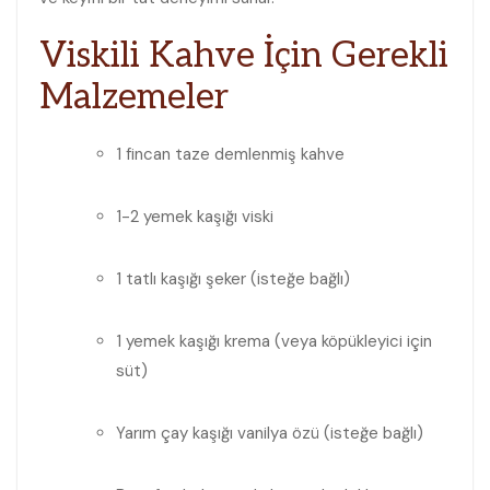
Viskili Kahve İçin⁤ Gerekli
Malzemeler
1 fincan⁢ taze demlenmiş kahve
1-2 yemek kaşığı viski
1 tatlı ⁢kaşığı şeker⁣ (isteğe bağlı)
1 yemek kaşığı krema (veya ⁣köpükleyici için
süt)
Yarım çay kaşığı vanilya⁢ özü (isteğe bağlı)