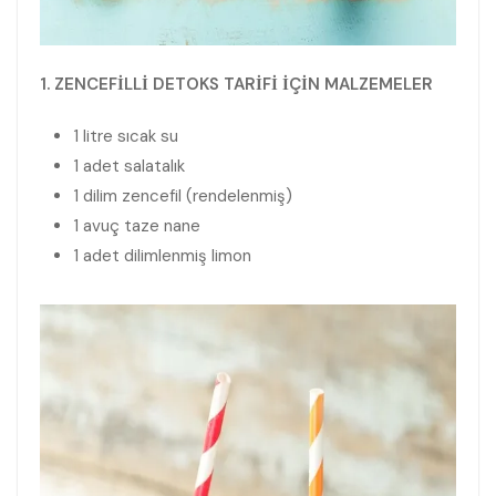
1. ZENCEFİLLİ DETOKS TARİFİ İÇİN MALZEMELER
1 litre sıcak su
1 adet salatalık
1 dilim zencefil (rendelenmiş)
1 avuç taze nane
1 adet dilimlenmiş limon