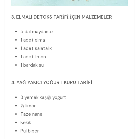
3. ELMALI DETOKS TARİFİ İÇİN MALZEMELER
5 dal maydanoz
1 adet elma
1 adet salatalık
1 adet limon
1 bardak su
4. YAĞ YAKICI YOĞURT KÜRÜ TARİFİ
3 yemek kaşığı yoğurt
½ limon
Taze nane
Kekik
Pul biber