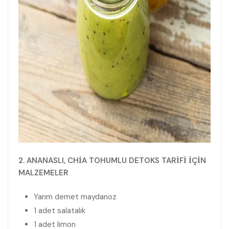
2. ANANASLI, CHİA TOHUMLU DETOKS TARİFİ İÇİN
MALZEMELER
Yarım demet maydanoz
1 adet salatalık
1 adet limon