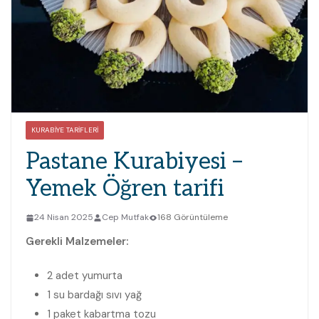
KURABIYE TARIFLERI
Pastane Kurabiyesi –
Yemek Öğren tarifi
24 Nisan 2025
Cep Mutfak
168 Görüntüleme
Gerekli Malzemeler:
2 adet yumurta
1 su bardağı sıvı yağ
1 paket kabartma tozu