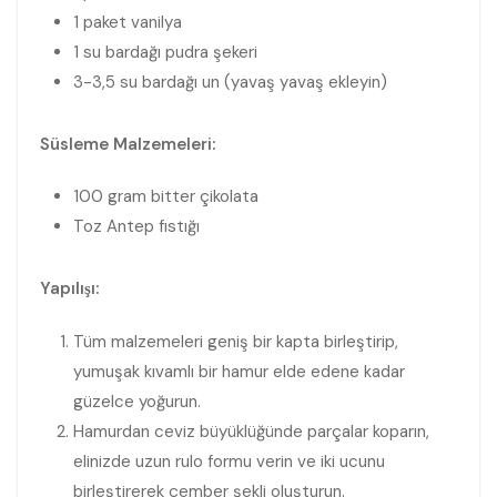
1 paket vanilya
1 su bardağı pudra şekeri
3-3,5 su bardağı un (yavaş yavaş ekleyin)
Süsleme Malzemeleri:
100 gram bitter çikolata
Toz Antep fıstığı
Yapılışı:
Tüm malzemeleri geniş bir kapta birleştirip,
yumuşak kıvamlı bir hamur elde edene kadar
güzelce yoğurun.
Hamurdan ceviz büyüklüğünde parçalar koparın,
elinizde uzun rulo formu verin ve iki ucunu
birleştirerek çember şekli oluşturun.