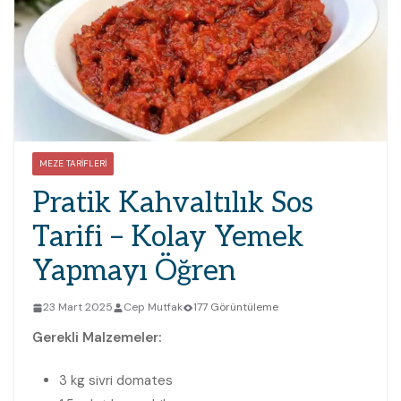
MEZE TARIFLERI
Pratik Kahvaltılık Sos
Tarifi – Kolay Yemek
Yapmayı Öğren
23 Mart 2025
Cep Mutfak
177 Görüntüleme
Gerekli Malzemeler:
3 kg sivri domates