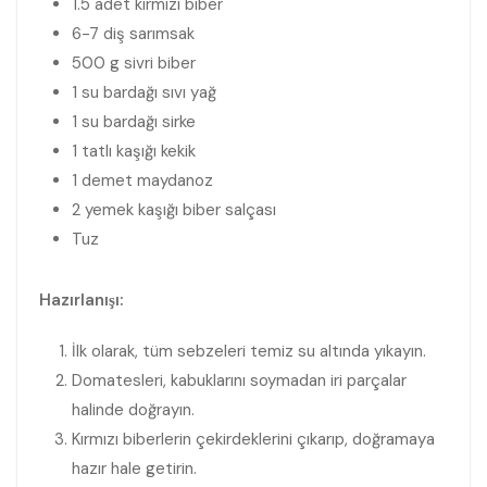
1.5 adet kırmızı biber
6-7 diş sarımsak
500 g sivri biber
1 su bardağı sıvı yağ
1 su bardağı sirke
1 tatlı kaşığı kekik
1 demet maydanoz
2 yemek kaşığı biber salçası
Tuz
Hazırlanışı:
İlk olarak, tüm sebzeleri temiz su altında yıkayın.
Domatesleri, kabuklarını soymadan iri parçalar
halinde doğrayın.
Kırmızı biberlerin çekirdeklerini çıkarıp, doğramaya
hazır hale getirin.