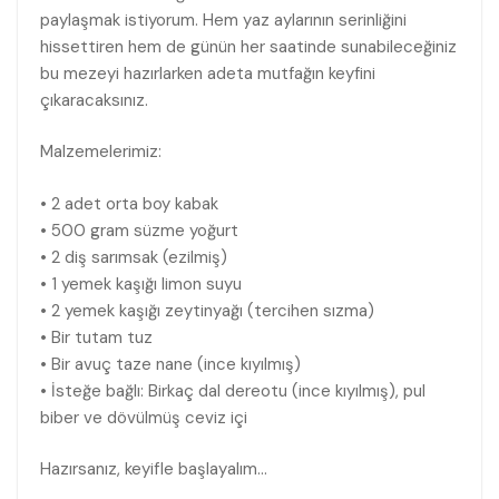
paylaşmak istiyorum. Hem yaz aylarının serinliğini
hissettiren hem de günün her saatinde sunabileceğiniz
bu mezeyi hazırlarken adeta mutfağın keyfini
çıkaracaksınız.
Malzemelerimiz:
• 2 adet orta boy kabak
• 500 gram süzme yoğurt
• 2 diş sarımsak (ezilmiş)
• 1 yemek kaşığı limon suyu
• 2 yemek kaşığı zeytinyağı (tercihen sızma)
• Bir tutam tuz
• Bir avuç taze nane (ince kıyılmış)
• İsteğe bağlı: Birkaç dal dereotu (ince kıyılmış), pul
biber ve dövülmüş ceviz içi
Hazırsanız, keyifle başlayalım…