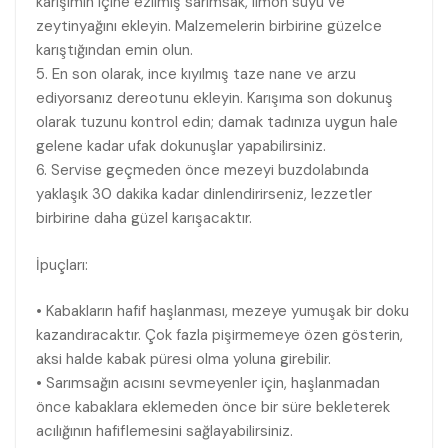
karışımın içine ezilmiş sarımsak, limon suyu ve
zeytinyağını ekleyin. Malzemelerin birbirine güzelce
karıştığından emin olun.
5. En son olarak, ince kıyılmış taze nane ve arzu
ediyorsanız dereotunu ekleyin. Karışıma son dokunuş
olarak tuzunu kontrol edin; damak tadınıza uygun hale
gelene kadar ufak dokunuşlar yapabilirsiniz.
6. Servise geçmeden önce mezeyi buzdolabında
yaklaşık 30 dakika kadar dinlendirirseniz, lezzetler
birbirine daha güzel karışacaktır.
İpuçları:
• Kabakların hafif haşlanması, mezeye yumuşak bir doku
kazandıracaktır. Çok fazla pişirmemeye özen gösterin,
aksi halde kabak püresi olma yoluna girebilir.
• Sarımsağın acısını sevmeyenler için, haşlanmadan
önce kabaklara eklemeden önce bir süre bekleterek
acılığının hafiflemesini sağlayabilirsiniz.