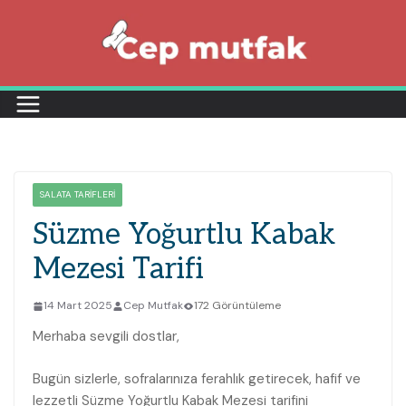
Skip
to
content
SALATA TARIFLERI
Süzme Yoğurtlu Kabak
Mezesi Tarifi
14 Mart 2025
Cep Mutfak
172 Görüntüleme
Merhaba sevgili dostlar,
Bugün sizlerle, sofralarınıza ferahlık getirecek, hafif ve
lezzetli Süzme Yoğurtlu Kabak Mezesi tarifini