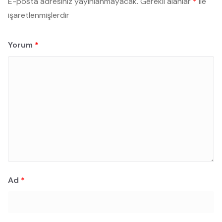
E-posta adresiniz yayınlanmayacak.
Gerekli alanlar
*
ile
işaretlenmişlerdir
Yorum
*
Ad
*