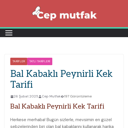
Skip
to
content
TARIFLER
TATLI TARIFLERI
Bal Kabaklı Peynirli Kek
Tarifi
26 Şubat 2025
Cep Mutfak
197 Görüntüleme
Bal Kabaklı Peynirli Kek Tarifi
Herkese merhaba! Bugün sizlerle, mevsimin en güzel
sebzelerinden biri olan bal kabaklarını kullanarak harika