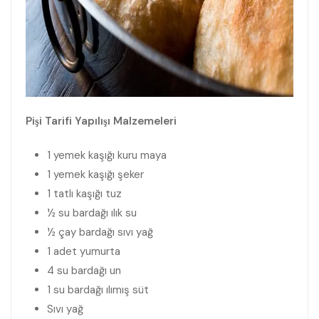
Pişi Tarifi Yapılışı Malzemeleri
1 yemek kaşığı kuru maya
1 yemek kaşığı şeker
1 tatlı kaşığı tuz
½ su bardağı ılık su
½ çay bardağı sıvı yağ
1 adet yumurta
4 su bardağı un
1 su bardağı ılımış süt
Sıvı yağ