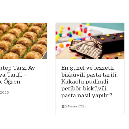
ntep Tarzı Ay
En güzel ve lezzetli
a Tarifi –
bisküvili pasta tarifi:
k Öğren
Kakaolu pudingli
petibör bisküvili
 2025
pasta nasıl yapılır?
5 Nisan 2025