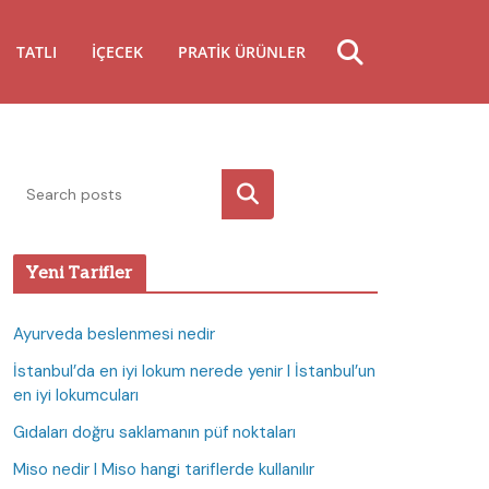
TATLI
İÇECEK
PRATIK ÜRÜNLER
Ara
Yeni Tarifler
Ayurveda beslenmesi nedir
İstanbul’da en iyi lokum nerede yenir I İstanbul’un
en iyi lokumcuları
Gıdaları doğru saklamanın püf noktaları
Miso nedir I Miso hangi tariflerde kullanılır