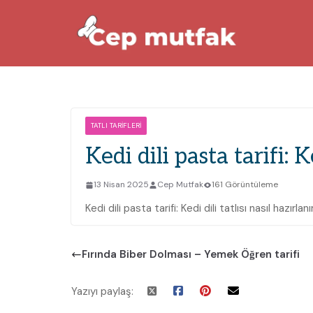
Skip
to
content
TATLI TARIFLERI
Kedi dili pasta tarifi: Ke
13 Nisan 2025
Cep Mutfak
161 Görüntüleme
Kedi dili pasta tarifi: Kedi dili tatlısı nasıl hazırlanı
Fırında Biber Dolması – Yemek Öğren tarifi
Yazıyı paylaş: