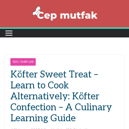
Skip
to
content
TATLI TARIFLERI
Köfter Sweet Treat –
Learn to Cook
Alternatively: Köfter
Confection – A Culinary
Learning Guide