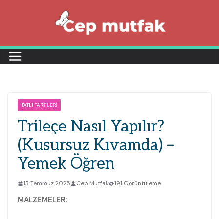
Skip
to
content
TATLI TARIFLERI
Trileçe Nasıl Yapılır?
(Kusursuz Kıvamda) –
Yemek Öğren
13 Temmuz 2025
Cep Mutfak
191 Görüntüleme
MALZEMELER: