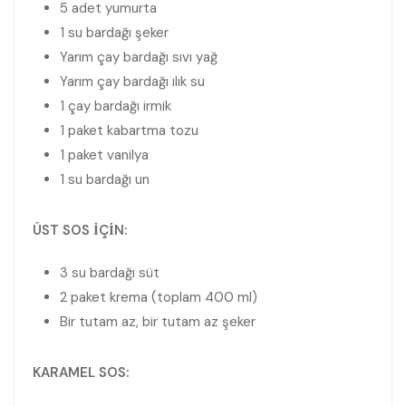
5 adet yumurta
1 su bardağı şeker
Yarım çay bardağı sıvı yağ
Yarım çay bardağı ılık su
1 çay bardağı irmik
1 paket kabartma tozu
1 paket vanilya
1 su bardağı un
ÜST SOS İÇİN:
3 su bardağı süt
2 paket krema (toplam 400 ml)
Bir tutam az, bir tutam az şeker
KARAMEL SOS: