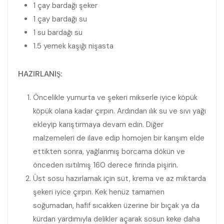
1 çay bardağı şeker
1 çay bardağı su
1 su bardağı su
1.5 yemek kaşığı nişasta
HAZIRLANIŞ:
Öncelikle yumurta ve şekeri mikserle iyice köpük
köpük olana kadar çırpın. Ardından ılık su ve sıvı yağı
ekleyip karıştırmaya devam edin. Diğer
malzemeleri de ilave edip homojen bir karışım elde
ettikten sonra, yağlanmış borcama dökün ve
önceden ısıtılmış 160 derece fırında pişirin.
Üst sosu hazırlamak için süt, krema ve az miktarda
şekeri iyice çırpın. Kek henüz tamamen
soğumadan, hafif sıcakken üzerine bir bıçak ya da
kürdan yardımıyla delikler açarak sosun keke daha