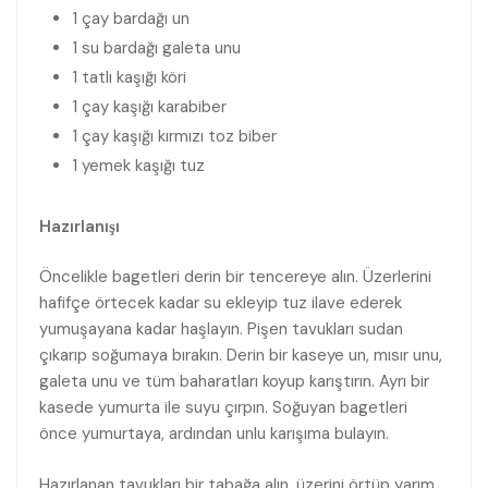
1 çay bardağı un
1 su bardağı galeta unu
1 tatlı kaşığı köri
1 çay kaşığı karabiber
1 çay kaşığı kırmızı toz biber
1 yemek kaşığı tuz
Hazırlanışı
Öncelikle bagetleri derin bir tencereye alın. Üzerlerini
hafifçe örtecek kadar su ekleyip tuz ilave ederek
yumuşayana kadar haşlayın. Pişen tavukları sudan
çıkarıp soğumaya bırakın. Derin bir kaseye un, mısır unu,
galeta unu ve tüm baharatları koyup karıştırın. Ayrı bir
kasede yumurta ile suyu çırpın. Soğuyan bagetleri
önce yumurtaya, ardından unlu karışıma bulayın.
Hazırlanan tavukları bir tabağa alın, üzerini örtüp yarım