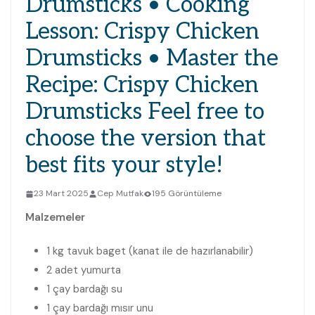
Drumsticks • Cooking
Lesson: Crispy Chicken
Drumsticks • Master the
Recipe: Crispy Chicken
Drumsticks Feel free to
choose the version that
best fits your style!
23 Mart 2025
Cep Mutfak
195 Görüntüleme
Malzemeler
1 kg tavuk baget (kanat ile de hazırlanabilir)
2 adet yumurta
1 çay bardağı su
1 çay bardağı mısır unu