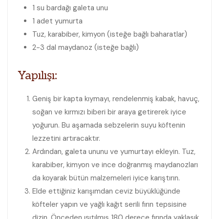
1 su bardağı galeta unu
1 adet yumurta
Tuz, karabiber, kimyon (isteğe bağlı baharatlar)
2-3 dal maydanoz (isteğe bağlı)
Yapılışı:
Geniş bir kapta kıymayı, rendelenmiş kabak, havuç,
soğan ve kırmızı biberi bir araya getirerek iyice
yoğurun. Bu aşamada sebzelerin suyu köftenin
lezzetini artıracaktır.
Ardından, galeta ununu ve yumurtayı ekleyin. Tuz,
karabiber, kimyon ve ince doğranmış maydanozları
da koyarak bütün malzemeleri iyice karıştırın.
Elde ettiğiniz karışımdan ceviz büyüklüğünde
köfteler yapın ve yağlı kağıt serili fırın tepsisine
dizin. Önceden ısıtılmış 180 derece fırında yaklaşık