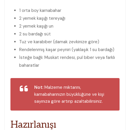
1 orta boy karnabahar
2 yemek kaşığı tereyağı
2 yemek kaşığı un
2 su bardağı süt
Tuz ve karabiber (damak zevkinize göre)
Rendelenmiş kaşar peyniri (yaklaşık 1 su bardağı)
İsteğe bağlı: Muskat rendesi, pul biber veya farklı
baharatlar
Not:
Malzeme miktarını,
karnabaharınızın büyüklüğüne ve kişi
sayınıza göre artırıp azaltabilirsiniz.
Hazırlanışı