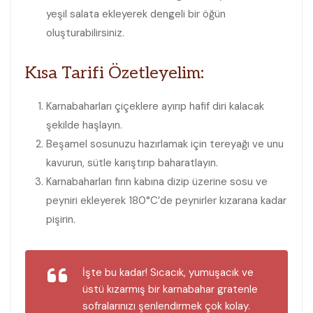
yeşil salata ekleyerek dengeli bir öğün
oluşturabilirsiniz.
Kısa Tarifi Özetleyelim:
Karnabaharları çiçeklere ayırıp hafif diri kalacak
şekilde haşlayın.
Beşamel sosunuzu hazırlamak için tereyağı ve unu
kavurun, sütle karıştırıp baharatlayın.
Karnabaharları fırın kabına dizip üzerine sosu ve
peyniri ekleyerek 180°C’de peynirler kızarana kadar
pişirin.
İşte bu kadar! Sıcacık, yumuşacık ve
üstü kızarmış bir karnabahar gratenle
sofralarınızı şenlendirmek çok kolay.