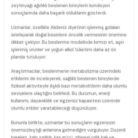
zeytinyağı ağırlıklı beslenen bireylerin kondisyon
sonuçlarında daha başarılı olduklarını gösterdi.
Uzmanlar, özellikle Akdeniz diyetinin işlenmiş gıdaları
sınırlayarak doğal besinlere öncelik vermesinin önemine
dikkat çekiyor. Bu beslenme modelinde kırmızı et, aşırı
işlenmiş ürünler ve yoğun alkol tüketimi daha az ön
planda tutuluyor.
Araştırmacılar, beslenmenin metabolizma üzerindeki
etkilerini de inceleyerek, sağlıklı beslenen bireylerde
fiziksel aktiviteyle ilişkili bazı metabolitlerin daha olumlu
seviyelere ulaştığını belirledi. Bu durumun, enerji
kullanımı, dayanıklılık ve egzersiz kapasitesi üzerinde
olumlu etkiler yaratabileceği düşünülüyor.
Bununla birlikte, uzmanlar bu sonuçların egzersizin
önemsizleştiği anlamına gelmediğini vurguluyor. Düzenli
hareket, kalp sağlığı, kas gücü, zihinsel iyilik hali ve