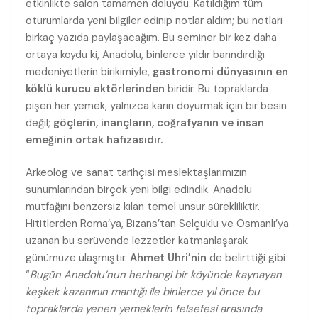
etkinlikte salon tamamen doluydu. Katıldığım tüm
oturumlarda yeni bilgiler edinip notlar aldım; bu notları
birkaç yazıda paylaşacağım. Bu seminer bir kez daha
ortaya koydu ki, Anadolu, binlerce yıldır barındırdığı
medeniyetlerin birikimiyle,
gastronomi dünyasının en
köklü kurucu aktörlerinden
biridir. Bu topraklarda
pişen her yemek, yalnızca karın doyurmak için bir besin
değil;
göçlerin, inançların, coğrafyanın ve insan
emeğinin ortak hafızasıdır.
Arkeolog ve sanat tarihçisi meslektaşlarımızın
sunumlarından birçok yeni bilgi edindik. Anadolu
mutfağını benzersiz kılan temel unsur sürekliliktir.
Hititlerden Roma’ya, Bizans’tan Selçuklu ve Osmanlı’ya
uzanan bu serüvende lezzetler katmanlaşarak
günümüze ulaşmıştır.
Ahmet Uhri’nin
de belirttiği gibi
“
Bugün Anadolu’nun herhangi bir köyünde kaynayan
keşkek kazanının mantığı ile binlerce yıl önce bu
topraklarda yenen yemeklerin felsefesi arasında