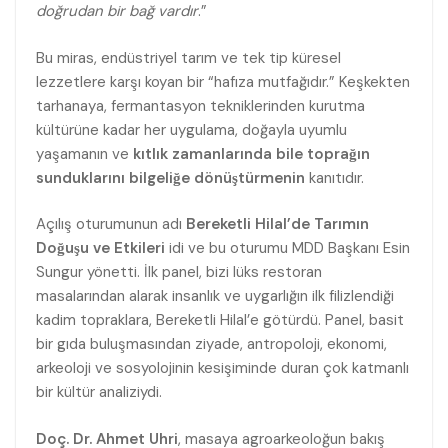
doğrudan bir bağ vardır
.”
Bu miras, endüstriyel tarım ve tek tip küresel
lezzetlere karşı koyan bir “hafıza mutfağıdır.” Keşkekten
tarhanaya, fermantasyon tekniklerinden kurutma
kültürüne kadar her uygulama, doğayla uyumlu
yaşamanın ve
kıtlık zamanlarında bile toprağın
sunduklarını bilgeliğe dönüştürmenin
kanıtıdır.
Açılış oturumunun adı
Bereketli Hilal’de Tarımın
Doğuşu ve Etkileri
idi ve bu oturumu MDD Başkanı Esin
Sungur yönetti. İlk panel, bizi lüks restoran
masalarından alarak insanlık ve uygarlığın ilk filizlendiği
kadim topraklara, Bereketli Hilal’e götürdü. Panel, basit
bir gıda buluşmasından ziyade, antropoloji, ekonomi,
arkeoloji ve sosyolojinin kesişiminde duran çok katmanlı
bir kültür analiziydi.
Doç. Dr. Ahmet Uhri
, masaya agroarkeoloğun bakış