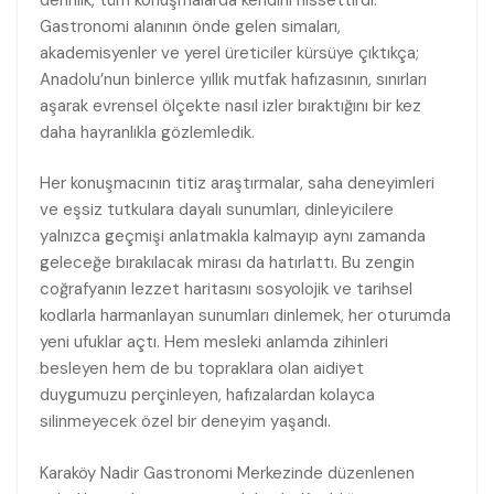
Gastronomi alanının önde gelen simaları,
akademisyenler ve yerel üreticiler kürsüye çıktıkça;
Anadolu’nun binlerce yıllık mutfak hafızasının, sınırları
aşarak evrensel ölçekte nasıl izler bıraktığını bir kez
daha hayranlıkla gözlemledik.
Her konuşmacının titiz araştırmalar, saha deneyimleri
ve eşsiz tutkulara dayalı sunumları, dinleyicilere
yalnızca geçmişi anlatmakla kalmayıp aynı zamanda
geleceğe bırakılacak mirası da hatırlattı. Bu zengin
coğrafyanın lezzet haritasını sosyolojik ve tarihsel
kodlarla harmanlayan sunumları dinlemek, her oturumda
yeni ufuklar açtı. Hem mesleki anlamda zihinleri
besleyen hem de bu topraklara olan aidiyet
duygumuzu perçinleyen, hafızalardan kolayca
silinmeyecek özel bir deneyim yaşandı.
Karaköy Nadir Gastronomi Merkezinde düzenlenen