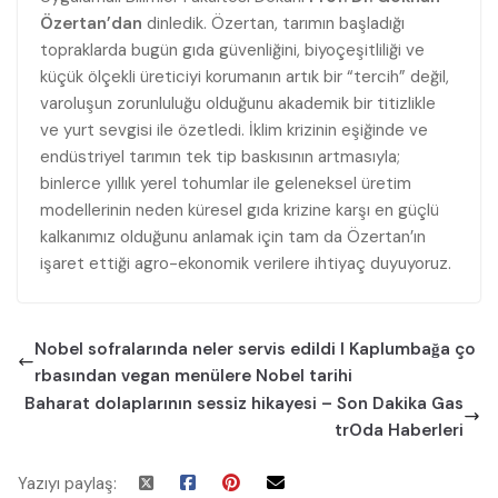
Özertan’dan
dinledik. Özertan, tarımın başladığı
topraklarda bugün gıda güvenliğini, biyoçeşitliliği ve
küçük ölçekli üreticiyi korumanın artık bir “tercih” değil,
varoluşun zorunluluğu olduğunu akademik bir titizlikle
ve yurt sevgisi ile özetledi. İklim krizinin eşiğinde ve
endüstriyel tarımın tek tip baskısının artmasıyla;
binlerce yıllık yerel tohumlar ile geleneksel üretim
modellerinin neden küresel gıda krizine karşı en güçlü
kalkanımız olduğunu anlamak için tam da Özertan’ın
işaret ettiği agro-ekonomik verilere ihtiyaç duyuyoruz.
Nobel sofralarında neler servis edildi I Kaplumbağa ço
rbasından vegan menülere Nobel tarihi
Baharat dolaplarının sessiz hikayesi – Son Dakika Gas
trOda Haberleri
Yazıyı paylaş: