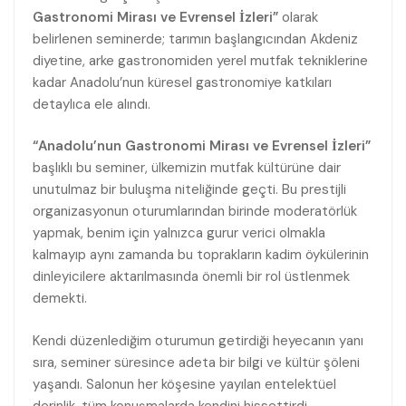
Gastronomi Mirası ve Evrensel İzleri”
olarak
belirlenen seminerde; tarımın başlangıcından Akdeniz
diyetine, arke gastronomiden yerel mutfak tekniklerine
kadar Anadolu’nun küresel gastronomiye katkıları
detaylıca ele alındı.
“Anadolu’nun Gastronomi Mirası ve Evrensel İzleri”
başlıklı bu seminer, ülkemizin mutfak kültürüne dair
unutulmaz bir buluşma niteliğinde geçti. Bu prestijli
organizasyonun oturumlarından birinde moderatörlük
yapmak, benim için yalnızca gurur verici olmakla
kalmayıp aynı zamanda bu toprakların kadim öykülerinin
dinleyicilere aktarılmasında önemli bir rol üstlenmek
demekti.
Kendi düzenlediğim oturumun getirdiği heyecanın yanı
sıra, seminer süresince adeta bir bilgi ve kültür şöleni
yaşandı. Salonun her köşesine yayılan entelektüel
derinlik, tüm konuşmalarda kendini hissettirdi.