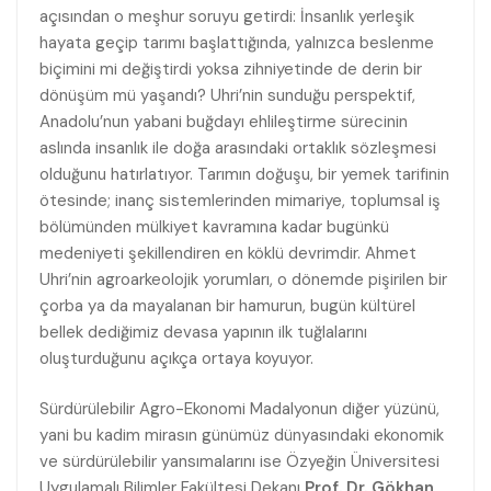
açısından o meşhur soruyu getirdi: İnsanlık yerleşik
hayata geçip tarımı başlattığında, yalnızca beslenme
biçimini mi değiştirdi yoksa zihniyetinde de derin bir
dönüşüm mü yaşandı? Uhri’nin sunduğu perspektif,
Anadolu’nun yabani buğdayı ehlileştirme sürecinin
aslında insanlık ile doğa arasındaki ortaklık sözleşmesi
olduğunu hatırlatıyor. Tarımın doğuşu, bir yemek tarifinin
ötesinde; inanç sistemlerinden mimariye, toplumsal iş
bölümünden mülkiyet kavramına kadar bugünkü
medeniyeti şekillendiren en köklü devrimdir. Ahmet
Uhri’nin agroarkeolojik yorumları, o dönemde pişirilen bir
çorba ya da mayalanan bir hamurun, bugün kültürel
bellek dediğimiz devasa yapının ilk tuğlalarını
oluşturduğunu açıkça ortaya koyuyor.
Sürdürülebilir Agro-Ekonomi Madalyonun diğer yüzünü,
yani bu kadim mirasın günümüz dünyasındaki ekonomik
ve sürdürülebilir yansımalarını ise Özyeğin Üniversitesi
Uygulamalı Bilimler Fakültesi Dekanı
Prof. Dr. Gökhan