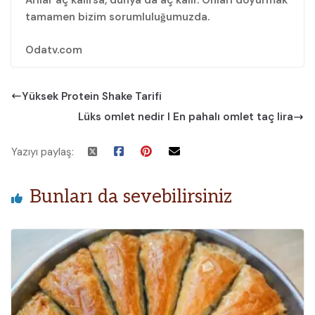
Arılar aç kalırsa, dünya da aç kalır. Onları doyurmak
tamamen bizim sorumluluğumuzda.
Odatv.com
Yüksek Protein Shake Tarifi
Lüks omlet nedir I En pahalı omlet taç lira
Yazıyı paylaş:
Bunları da sevebilirsiniz