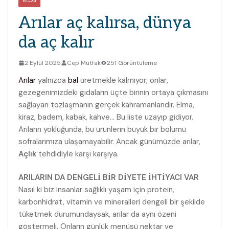
BLOG
Arılar aç kalırsa, dünya
da aç kalır
2 Eylül 2025
Cep Mutfak
251 Görüntüleme
Arılar
yalnızca
bal
üretmekle kalmıyor; onlar,
gezegenimizdeki gıdaların üçte birinin ortaya çıkmasını
sağlayan tozlaşmanın gerçek kahramanlarıdır. Elma,
kiraz, badem, kabak, kahve… Bu liste uzayıp gidiyor.
Arıların yokluğunda, bu ürünlerin büyük bir bölümü
sofralarımıza ulaşamayabilir. Ancak günümüzde arılar,
Açlık
tehdidiyle karşı karşıya.
ARILARIN DA DENGELİ BİR DİYETE İHTİYACI VAR
Nasıl ki biz insanlar sağlıklı yaşam için protein,
karbonhidrat, vitamin ve mineralleri dengeli bir şekilde
tüketmek durumundaysak, arılar da aynı özeni
göstermeli. Onların günlük menüsü nektar ve