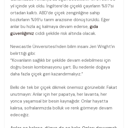
yıl içinde yok oldu. İngiltere’de çiçekli çayırların %97’si
ortadan kalktı. ABD’de çiçek zenginliğine sahip
bozkırların %99’u tarım arazisine dönüştürüldü. Eğer
arılar bu hızla aç kalmaya devam ederse,
gıda
güvenliğimiz
ciddi şekilde risk altında olacak.
Newcastle Üniversitesi’nden bilim insanı Jeri Wright’ın
belirttiği gibi:
“Kovanların sağlıklı bir şekilde devam edebilmesi için
doğru besin kombinasyonu şart. Bu nedenle doğaya
daha fazla çiçek geri kazandırmalıyız.”
Belki de tek bir çiçek dikmek önemsiz görünebilir. Fakat
unutmayın: Arılar için her papatya, her lavanta, her
yonca yaşamsal bir besin kaynağıdır. Onlar hayatta
kalırsa, sofralarımızda bolluk ve renk görmeye devam
edeceğiz.