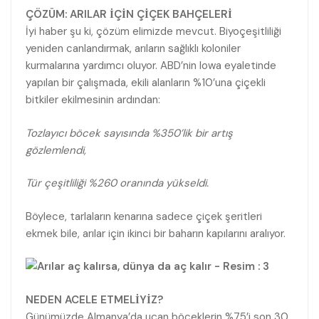
ÇÖZÜM: ARILAR İÇİN ÇİÇEK BAHÇELERİ
İyi haber şu ki, çözüm elimizde mevcut. Biyoçeşitliliği
yeniden canlandırmak, arıların sağlıklı koloniler
kurmalarına yardımcı oluyor. ABD’nin Iowa eyaletinde
yapılan bir çalışmada, ekili alanların %10’una çiçekli
bitkiler ekilmesinin ardından:
Tozlayıcı böcek sayısında %350’lik bir artış
gözlemlendi,
Tür çeşitliliği %260 oranında yükseldi.
Böylece, tarlaların kenarına sadece çiçek şeritleri
ekmek bile, arılar için ikinci bir baharın kapılarını aralıyor.
NEDEN ACELE ETMELİYİZ?
Günümüzde Almanya’da uçan böceklerin %75’i son 30