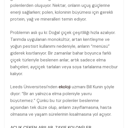
polenlerden oluşuyor. Nektar, onların uçuş güçlerine
enerji sağlarken; polen, koloninin büyümesi için gerekli
protein, yağ ve mineralleri temin ediyor.
Problemin aslı şu ki: Doğal çiçek çeşitliliği hızla azalıyor.
Tarımda uygulanan monokültür, artan kentleşme ve
yoğun pestisit kullanımı nedeniyle, arıların “menüsü”
giderek kısıtlanıyor. Bir zamanlar bahar boyunca farklı
çiçek türleriyle beslenen arılar, artık sadece elma
bahçeleri, ayçiçek tarlaları veya soya tarlalarına mecbur
kalıyor.
Leeds Üniversitesi’nden
ekoloji
uzmanı Bill Kunin şöyle
diyor: “Bir arı yalnızca elma poleniyle yavru
büyütemez.” Çünkü bu tür polenler beslenme
açısından tek düze olup, arıların zayıflamasına, hasta
olmasına ve yaşam sürelerinin kısalmasına yol açıyor.
AÇLIK ÇEKEN ARILAR, ZAYIF KOLONİLER