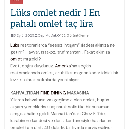
BLOG
Lüks omlet nedir I En
pahalı omlet taç lira
3 Eylül 2025
Cep Mutfak
152 Görüntüleme
Lüks
restoranlarda “sessiz ihtişam” ifadesi aklınıza ne
getirir? Havyar, ıstakoz, trüf mantarı… Fakat aklınıza
omlet
mı geldi?
Evet, doğru duydunuz.
Amerika
‘nın seçkin
restoranlarında omlet, artık filet mignon kadar iddialı bir
lezzet olarak sofralarda yerini alıyor.
KAHVALTIDAN
FINE DINING
MASASINA
Yıllarca kahvaltının vazgeçilmezi olan omlet, bugün
akşam yemeklerine taşınarak sofistike bir sunumun
simgesi haline geldi. Manhattan’daki Chez Fifi’de,
karabinero karidesi ve deniz kestanesiyle hazırlanan
omelette à plat, 40 dolarlık bir fiyatla servis ediliyor.