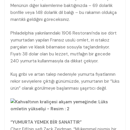
Menünün diğer kalemlerine baktığınızda – 69 dolarlık
bonfile veya 148 dolarlık dil balığı – bu rakamın oldukça
mantıklı geldiğini göreceksiniz.
Philadelphia yakınlarındaki 1906 Restoranı’nda ise dört
yumurtadan yapılan Fransız usulü omlet, iri ıstakoz
parçaları ve klasik béarnaise sosuyla taçlandırılıyor.
Fiyatı 38 dolar olan bu lezzet, mutfağın bir gecede
240 yumurta kullanmasıyla da dikkat çekiyor.
Kuş gribi ve artan talep nedeniyle yumurta fiyatlarının
rekor seviyelere çıktığı günümüzde, yumurtanın bir “lüks
ürün” olarak görülmeye başlanması şaşırtıcı değil.
“YUMURTA YEMEK BİR SANATTIR”
Chez Fifi’nin şefi Zack Zeidman, “Mükemmel pişmiş bir