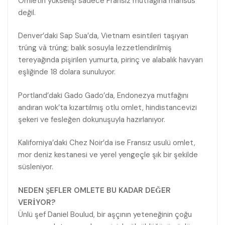
Omletin yükselişi sadece Fransız mutfağına mahsus
değil.
Denver’daki Sap Sua’da, Vietnam esintileri taşıyan
trúng và trúng; balık sosuyla lezzetlendirilmiş
tereyağında pişirilen yumurta, pirinç ve alabalık havyarı
eşliğinde 18 dolara sunuluyor.
Portland’daki Gado Gado’da, Endonezya mutfağını
andıran wok’ta kızartılmış otlu omlet, hindistancevizi
şekeri ve fesleğen dokunuşuyla hazırlanıyor.
Kaliforniya’daki Chez Noir’da ise Fransız usulü omlet,
mor deniz kestanesi ve yerel yengeçle şık bir şekilde
süsleniyor.
NEDEN ŞEFLER OMLETE BU KADAR DEĞER
VERİYOR?
Ünlü şef Daniel Boulud, bir aşçının yeteneğinin çoğu