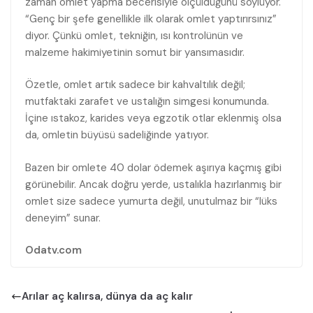
zaman omlet yapma becerisiyle ölçüldüğünü söylüyor.
“Genç bir şefe genellikle ilk olarak omlet yaptırırsınız”
diyor. Çünkü omlet, tekniğin, ısı kontrolünün ve
malzeme hakimiyetinin somut bir yansımasıdır.
Özetle, omlet artık sadece bir kahvaltılık değil;
mutfaktaki zarafet ve ustalığın simgesi konumunda.
İçine ıstakoz, karides veya egzotik otlar eklenmiş olsa
da, omletin büyüsü sadeliğinde yatıyor.
Bazen bir omlete 40 dolar ödemek aşırıya kaçmış gibi
görünebilir. Ancak doğru yerde, ustalıkla hazırlanmış bir
omlet size sadece yumurta değil, unutulmaz bir “lüks
deneyim” sunar.
Odatv.com
Arılar aç kalırsa, dünya da aç kalır