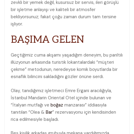
zevkli bir yemek değil, kusursuz bir servis, ileri görüşlü
bir işletme anlayışı ve kaliteli bir atmosfer
bekliyorsunuz; fakat çoğu zaman durum tam tersine
işliyor.
BAŞIMA GELEN
Geçtiğimiz cuma akşamı yaşadığım deneyim, bu parıltılı
illüzyonun arkasında turistik lokantalardaki “müşteri
çekme” metodunun, neredeyse komik boyutlarda bir
esnaflık bilincini sakladığını gözler önüne serdi.
Olay, tanıdığımız işletmeci Emre Ergani aracılığıyla,
İstanbul Mandarin Oriental Otel içinde bulunan ve
“İtalyan mutfağı ve
boğaz
manzarası” iddiasıyla
tanıtılan “Olea &
Bar
” rezervasyonu için kendisinden
rica edilmesiyle başladı.
Beş kişilik arkadaş grubuyla mekana vardığımızda,