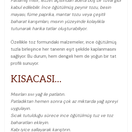
Patlamış mısır, lezzet açısından adeta boş bir tuval gibi
kabul edilebilir. İnce öğütülmüş peynir tozu, besin
mayası, füme paprika, mantar tozu veya çeşitli
baharat karışımları, mısırın yüzeyinde kolaylıkla
tutunarak harika tatlar oluşturabiliyor.
Özellikle toz formundaki malzemeler, ince öğütülmüş
tuzla birleşince her tanenin eşit şekilde kaplanmasını
sağlıyor. Bu durum, hem dengeli hem de yoğun bir tat
profili sunuyor.
KISACASI…
Mısırları sıvı yağ ile patlatın.
Patladıktan hemen sonra çok az miktarda yağ spreyi
uygulayın.
Sıcak tutulduğu sürece ince öğütülmüş tuz ve toz
baharatları ekleyin.
Kabı iyice sallayarak karıştırın.