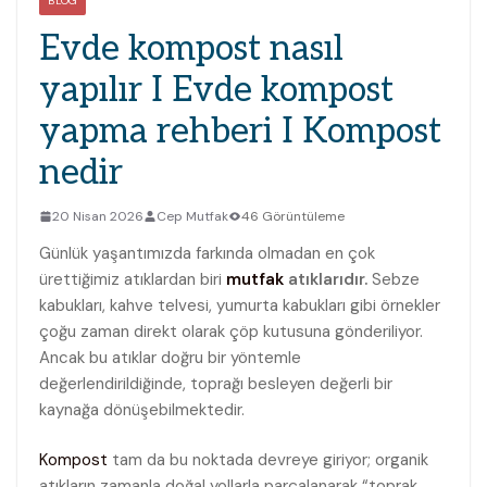
BLOG
Evde kompost nasıl
yapılır I Evde kompost
yapma rehberi I Kompost
nedir
20 Nisan 2026
Cep Mutfak
46 Görüntüleme
Günlük yaşantımızda farkında olmadan en çok
ürettiğimiz atıklardan biri
mutfak
atıklarıdır.
Sebze
kabukları, kahve telvesi, yumurta kabukları gibi örnekler
çoğu zaman direkt olarak çöp kutusuna gönderiliyor.
Ancak bu atıklar doğru bir yöntemle
değerlendirildiğinde, toprağı besleyen değerli bir
kaynağa dönüşebilmektedir.
Kompost
tam da bu noktada devreye giriyor; organik
atıkların zamanla doğal yollarla parçalanarak “toprak