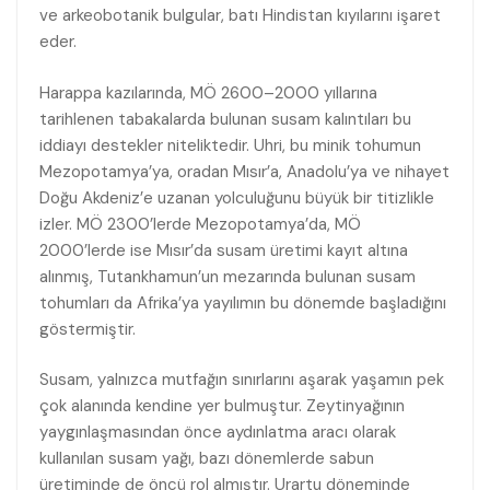
ve arkeobotanik bulgular, batı Hindistan kıyılarını işaret
eder.
Harappa kazılarında, MÖ 2600–2000 yıllarına
tarihlenen tabakalarda bulunan susam kalıntıları bu
iddiayı destekler niteliktedir. Uhri, bu minik tohumun
Mezopotamya’ya, oradan Mısır’a, Anadolu’ya ve nihayet
Doğu Akdeniz’e uzanan yolculuğunu büyük bir titizlikle
izler. MÖ 2300’lerde Mezopotamya’da, MÖ
2000’lerde ise Mısır’da susam üretimi kayıt altına
alınmış, Tutankhamun’un mezarında bulunan susam
tohumları da Afrika’ya yayılımın bu dönemde başladığını
göstermiştir.
Susam, yalnızca mutfağın sınırlarını aşarak yaşamın pek
çok alanında kendine yer bulmuştur. Zeytinyağının
yaygınlaşmasından önce aydınlatma aracı olarak
kullanılan susam yağı, bazı dönemlerde sabun
üretiminde de öncü rol almıştır. Urartu döneminde