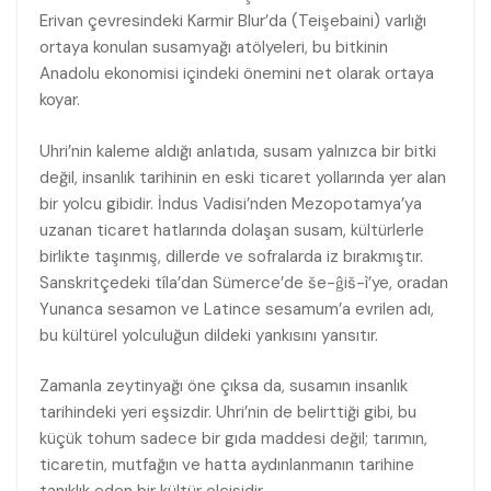
Erivan çevresindeki Karmir Blur’da (Teişebaini) varlığı
ortaya konulan susamyağı atölyeleri, bu bitkinin
Anadolu ekonomisi içindeki önemini net olarak ortaya
koyar.
Uhri’nin kaleme aldığı anlatıda, susam yalnızca bir bitki
değil, insanlık tarihinin en eski ticaret yollarında yer alan
bir yolcu gibidir. İndus Vadisi’nden Mezopotamya’ya
uzanan ticaret hatlarında dolaşan susam, kültürlerle
birlikte taşınmış, dillerde ve sofralarda iz bırakmıştır.
Sanskritçedeki tíla’dan Sümerce’de še-ĝiš-ì’ye, oradan
Yunanca sesamon ve Latince sesamum’a evrilen adı,
bu kültürel yolculuğun dildeki yankısını yansıtır.
Zamanla zeytinyağı öne çıksa da, susamın insanlık
tarihindeki yeri eşsizdir. Uhri’nin de belirttiği gibi, bu
küçük tohum sadece bir gıda maddesi değil; tarımın,
ticaretin, mutfağın ve hatta aydınlanmanın tarihine