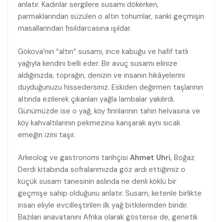
anlatır. Kadınlar sergilere susamı dökerken,
parmaklarından süzülen o altın tohumlar, sanki geçmişin
masallarından fısıldarcasına ışıldar.
Gökova’nın “altın” susamı, ince kabuğu ve hafif tatlı
yağıyla kendini belli eder. Bir avuç susamı elinize
aldığınızda, toprağın, denizin ve insanın hikâyelerini
duyduğunuzu hissedersiniz. Eskiden değirmen taşlarının
altında ezilerek çıkarılan yağla lambalar yakılırdı.
Günümüzde ise o yağ, köy fırınlarının tahin helvasına ve
köy kahvaltılarının pekmezinə karışarak aynı sıcak
emeğin izini taşır.
Arkeolog ve gastronomi tarihçisi
Ahmet Uhri
, Boğaz
Derdi kitabında sofralarımızda göz ardı ettiğimiz o
küçük susam tanesinin aslında ne denli köklü bir
geçmişe sahip olduğunu anlatır. Susam, ketenle birlikte
insan eliyle evcilleştirilen ilk yağ bitkilerinden biridir.
Bazıları anavatanını Afrika olarak gösterse de, genetik