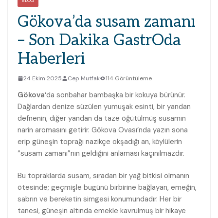
BLOG
Gökova’da susam zamanı
– Son Dakika GastrOda
Haberleri
24 Ekim 2025
Cep Mutfak
114 Görüntüleme
Gökova
‘da sonbahar bambaşka bir kokuya bürünür.
Dağlardan denize süzülen yumuşak esinti, bir yandan
defnenin, diğer yandan da taze öğütülmüş susamın
narin aromasını getirir. Gökova Ovası’nda yazın sona
erip güneşin toprağı nazikçe okşadığı an, köylülerin
“susam zamanı”nın geldiğini anlaması kaçınılmazdır.
Bu topraklarda susam, sıradan bir yağ bitkisi olmanın
ötesinde; geçmişle bugünü birbirine bağlayan, emeğin,
sabrın ve bereketin simgesi konumundadır. Her bir
tanesi, güneşin altında emekle kavrulmuş bir hikaye