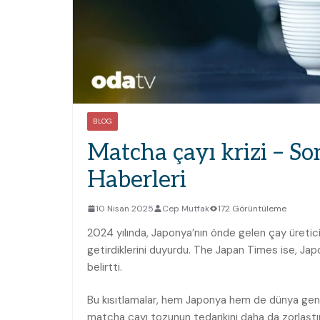
BLOG
Matcha çayı krizi – S
Haberleri
10 Nisan 2025
Cep Mutfak
172 Görüntüleme
2024 yılında, Japonya’nın önde gelen çay üretici
getirdiklerini duyurdu. The Japan Times ise, Japon
belirtti.
Bu kısıtlamalar, hem Japonya hem de dünya genel
matcha çayı tozunun tedarikini daha da zorlaştı