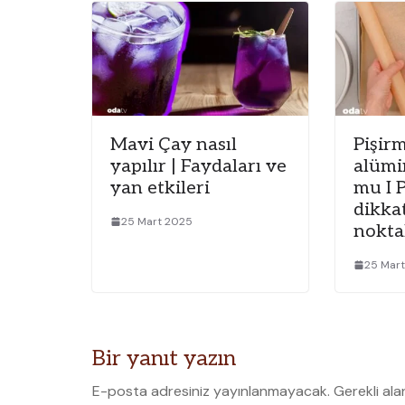
Mavi Çay nasıl
Pişirm
yapılır | Faydaları ve
alümi
yan etkileri
mu I 
dikka
25 Mart 2025
nokta
25 Mar
Bir yanıt yazın
E-posta adresiniz yayınlanmayacak.
Gerekli ala