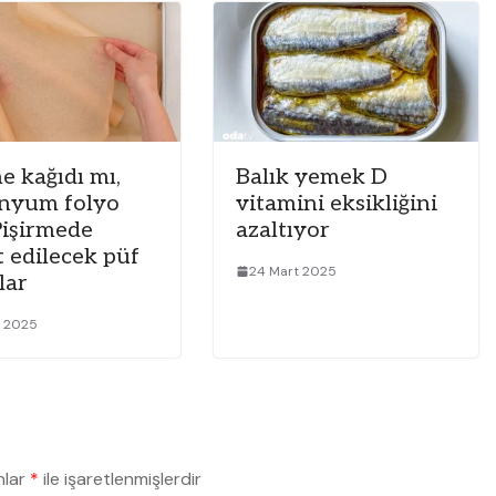
e kağıdı mı,
Balık yemek D
nyum folyo
vitamini eksikliğini
Pişirmede
azaltıyor
t edilecek püf
24 Mart 2025
lar
t 2025
nlar
*
ile işaretlenmişlerdir