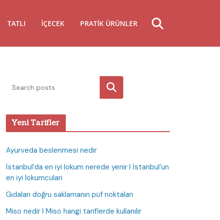
TATLI
İÇECEK
PRATIK ÜRÜNLER
Ara
Yeni Tarifler
Ayurveda beslenmesi nedir
İstanbul’da en iyi lokum nerede yenir I İstanbul’un
en iyi lokumcuları
Gıdaları doğru saklamanın püf noktaları
Miso nedir I Miso hangi tariflerde kullanılır