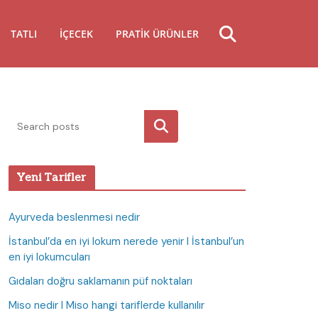
TATLI
İÇECEK
PRATIK ÜRÜNLER
Ara
Yeni Tarifler
Ayurveda beslenmesi nedir
İstanbul’da en iyi lokum nerede yenir I İstanbul’un
en iyi lokumcuları
Gıdaları doğru saklamanın püf noktaları
Miso nedir I Miso hangi tariflerde kullanılır