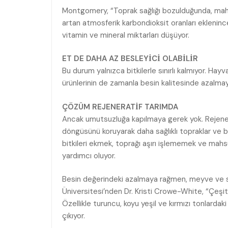
Montgomery, “Toprak sağlığı bozulduğunda, mahsu
artan atmosferik karbondioksit oranları ekleninc
vitamin ve mineral miktarları düşüyor.
ET DE DAHA AZ BESLEYİCİ OLABİLİR
Bu durum yalnızca bitkilerle sınırlı kalmıyor. Hay
ürünlerinin de zamanla besin kalitesinde azalma
ÇÖZÜM REJENERATİF TARIMDA
Ancak umutsuzluğa kapılmaya gerek yok. Rejenera
döngüsünü koruyarak daha sağlıklı topraklar ve 
bitkileri ekmek, toprağı aşırı işlememek ve mahsul
yardımcı oluyor.
Besin değerindeki azalmaya rağmen, meyve ve 
Üniversitesi’nden Dr. Kristi Crowe-White, “Çeşitli
Özellikle turuncu, koyu yeşil ve kırmızı tonlardak
çıkıyor.