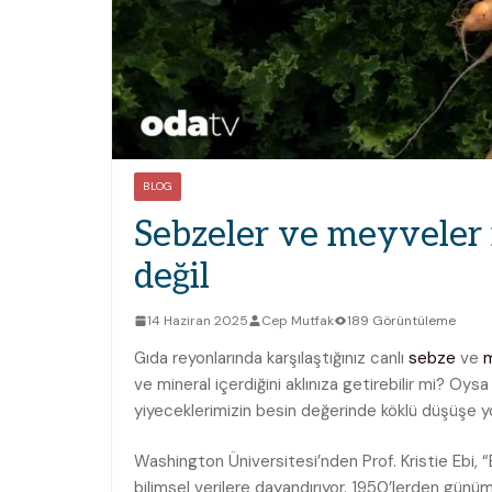
BLOG
Sebzeler ve meyveler 
değil
14 Haziran 2025
Cep Mutfak
189 Görüntüleme
Gıda reyonlarında karşılaştığınız canlı
sebze
ve
ve mineral içerdiğini aklınıza getirebilir mi? Oysa
yiyeceklerimizin besin değerinde köklü düşüşe yol
Washington Üniversitesi’nden Prof. Kristie Ebi, “B
bilimsel verilere dayandırıyor. 1950’lerden günümü