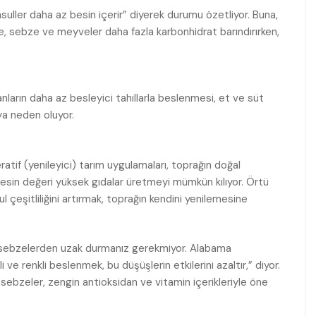
ller daha az besin içerir” diyerek durumu özetliyor. Buna,
e, sebze ve meyveler daha fazla karbonhidrat barındırırken,
vanların daha az besleyici tahıllarla beslenmesi, et ve süt
ya neden oluyor.
tif (yenileyici) tarım uygulamaları, toprağın doğal
besin değeri yüksek gıdalar üretmeyi mümkün kılıyor. Örtü
 çeşitliliğini artırmak, toprağın kendini yenilemesine
sebzelerden uzak durmanız gerekmiyor. Alabama
 ve renkli beslenmek, bu düşüşlerin etkilerini azaltır,” diyor.
i sebzeler, zengin antioksidan ve vitamin içerikleriyle öne