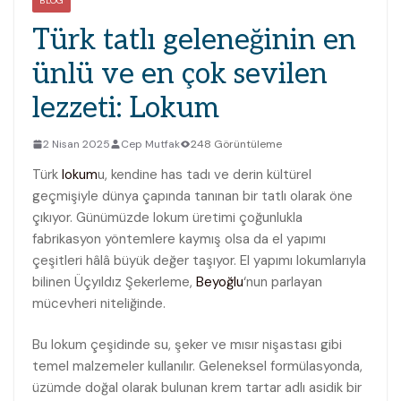
BLOG
Türk tatlı geleneğinin en
ünlü ve en çok sevilen
lezzeti: Lokum
2 Nisan 2025
Cep Mutfak
248 Görüntüleme
Türk
lokum
u, kendine has tadı ve derin kültürel
geçmişiyle dünya çapında tanınan bir tatlı olarak öne
çıkıyor. Günümüzde lokum üretimi çoğunlukla
fabrikasyon yöntemlere kaymış olsa da el yapımı
çeşitleri hâlâ büyük değer taşıyor. El yapımı lokumlarıyla
bilinen Üçyıldız Şekerleme,
Beyoğlu
‘nun parlayan
mücevheri niteliğinde.
Bu lokum çeşidinde su, şeker ve mısır nişastası gibi
temel malzemeler kullanılır. Geleneksel formülasyonda,
üzümde doğal olarak bulunan krem tartar adlı asidik bir