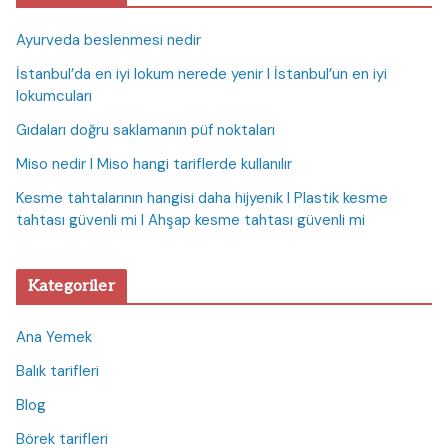
Ayurveda beslenmesi nedir
İstanbul’da en iyi lokum nerede yenir I İstanbul’un en iyi
lokumcuları
Gıdaları doğru saklamanın püf noktaları
Miso nedir I Miso hangi tariflerde kullanılır
Kesme tahtalarının hangisi daha hijyenik I Plastik kesme
tahtası güvenli mi I Ahşap kesme tahtası güvenli mi
Kategoriler
Ana Yemek
Balık tarifleri
Blog
Börek tarifleri