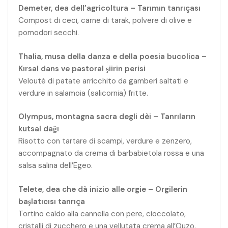
Demeter, dea dell’agricoltura – Tarımın tanrıçası
Compost di ceci, carne di tarak, polvere di olive e
pomodori secchi.
Thalia, musa della danza e della poesia bucolica –
Kırsal dans ve pastoral şiirin perisi
Velouté di patate arricchito da gamberi saltati e
verdure in salamoia (salicornia) fritte.
Olympus, montagna sacra degli dèi – Tanrıların
kutsal dağı
Risotto con tartare di scampi, verdure e zenzero,
accompagnato da crema di barbabietola rossa e una
salsa salina dell’Egeo.
Telete, dea che dà inizio alle orgie – Orgilerin
başlatıcısı tanrıça
Tortino caldo alla cannella con pere, cioccolato,
cristalli di zucchero e una vellutata crema all’Ouzo.