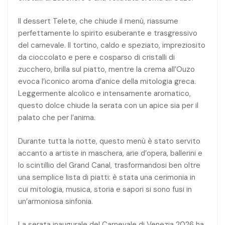
Il dessert Telete, che chiude il menù, riassume
perfettamente lo spirito esuberante e trasgressivo
del carnevale. Il tortino, caldo e speziato, impreziosito
da cioccolato e pere e cosparso di cristalli di
zucchero, brilla sul piatto, mentre la crema all’Ouzo
evoca l’iconico aroma d’anice della mitologia greca.
Leggermente alcolico e intensamente aromatico,
questo dolce chiude la serata con un apice sia per il
palato che per l’anima.
Durante tutta la notte, questo menù è stato servito
accanto a artiste in maschera, arie d’opera, ballerini e
lo scintillio del Grand Canal, trasformandosi ben oltre
una semplice lista di piatti: è stata una cerimonia in
cui mitologia, musica, storia e sapori si sono fusi in
un’armoniosa sinfonia.
La serata inaugurale del Carnevale di Venezia 2026 ha