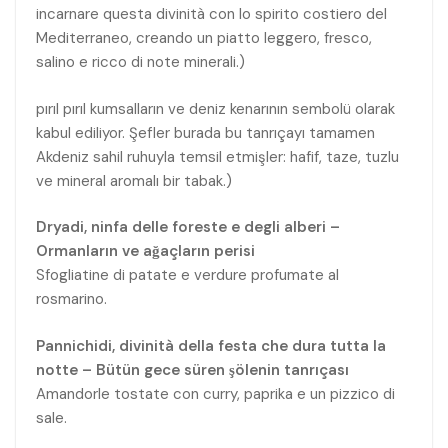
incarnare questa divinità con lo spirito costiero del
Mediterraneo, creando un piatto leggero, fresco,
salino e ricco di note minerali.)
pırıl pırıl kumsalların ve deniz kenarının sembolü olarak
kabul ediliyor. Şefler burada bu tanrıçayı tamamen
Akdeniz sahil ruhuyla temsil etmişler: hafif, taze, tuzlu
ve mineral aromalı bir tabak.)
Dryadi, ninfa delle foreste e degli alberi –
Ormanların ve ağaçların perisi
Sfogliatine di patate e verdure profumate al
rosmarino.
Pannichidi, divinità della festa che dura tutta la
notte – Bütün gece süren şölenin tanrıçası
Amandorle tostate con curry, paprika e un pizzico di
sale.