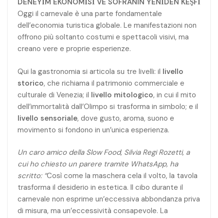
DENEYİM EKONOMİSİ VE SOFRANIN YENİDEN KEŞFİ
Oggi il carnevale è una parte fondamentale
dell’economia turistica globale. Le manifestazioni non
offrono più soltanto costumi e spettacoli visivi, ma
creano vere e proprie esperienze.
Qui la gastronomia si articola su tre livelli: il
livello
storico
, che richiama il patrimonio commerciale e
culturale di Venezia; il
livello mitologico
, in cui il mito
dell’immortalità dall’Olimpo si trasforma in simbolo; e il
livello sensoriale
, dove gusto, aroma, suono e
movimento si fondono in un’unica esperienza.
Un caro amico della Slow Food, Silvia Regi Rozetti, a
cui ho chiesto un parere tramite WhatsApp, ha
scritto: “
Così come la maschera cela il volto, la tavola
trasforma il desiderio in estetica. Il cibo durante il
carnevale non esprime un’eccessiva abbondanza priva
di misura, ma un’eccessività consapevole. La