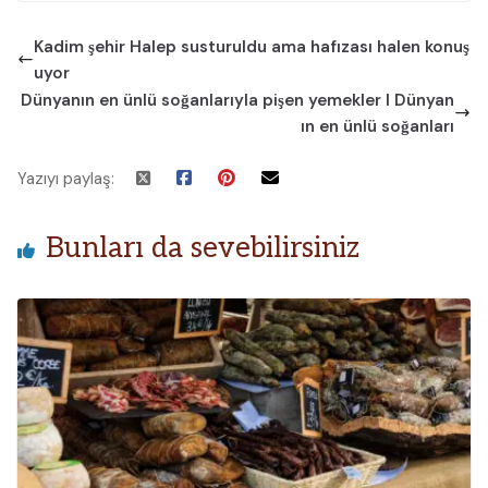
Kadim şehir Halep susturuldu ama hafızası halen konuş
uyor
Dünyanın en ünlü soğanlarıyla pişen yemekler I Dünyan
ın en ünlü soğanları
Yazıyı paylaş:
Bunları da sevebilirsiniz