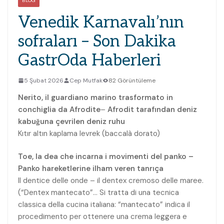
BLOG
Venedik Karnavalı’nın
sofraları – Son Dakika
GastrOda Haberleri
5 Şubat 2026
Cep Mutfak
82 Görüntüleme
Nerito, il guardiano marino trasformato in
conchiglia da Afrodite
–
Afrodit tarafından deniz
kabuğuna çevrilen deniz ruhu
Kıtır altın kaplama levrek (baccalà dorato)
Toe, la dea che incarna i movimenti del panko –
Panko hareketlerine ilham veren tanrıça
Il dentice delle onde – il dentex cremoso delle maree.
(“Dentex mantecato”… Si tratta di una tecnica
classica della cucina italiana: “mantecato” indica il
procedimento per ottenere una crema leggera e