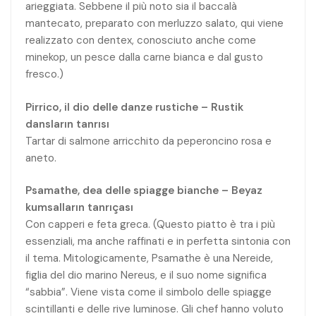
arieggiata. Sebbene il più noto sia il baccalà
mantecato, preparato con merluzzo salato, qui viene
realizzato con dentex, conosciuto anche come
minekop, un pesce dalla carne bianca e dal gusto
fresco.)
Pirrico, il dio delle danze rustiche – Rustik
dansların tanrısı
Tartar di salmone arricchito da peperoncino rosa e
aneto.
Psamathe, dea delle spiagge bianche – Beyaz
kumsalların tanrıçası
Con capperi e feta greca. (Questo piatto è tra i più
essenziali, ma anche raffinati e in perfetta sintonia con
il tema. Mitologicamente, Psamathe è una Nereide,
figlia del dio marino Nereus, e il suo nome significa
“sabbia”. Viene vista come il simbolo delle spiagge
scintillanti e delle rive luminose. Gli chef hanno voluto