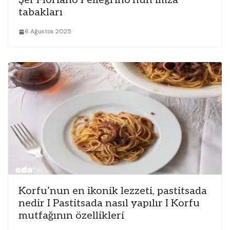
Şef Floriano Pellegrino’nun imza
tabakları
6 Ağustos 2025
Korfu’nun en ikonik lezzeti, pastitsada
nedir I Pastitsada nasıl yapılır I Korfu
mutfağının özellikleri