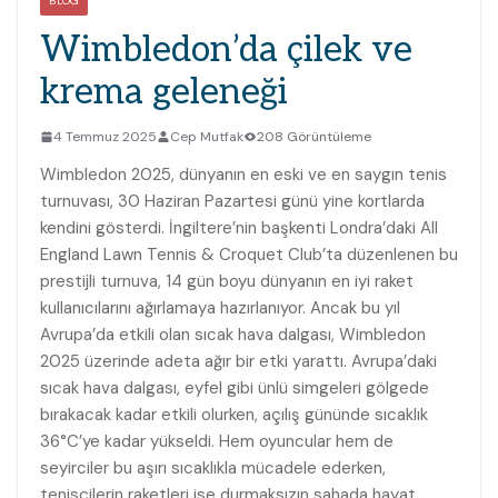
BLOG
Wimbledon’da çilek ve
krema geleneği
4 Temmuz 2025
Cep Mutfak
208 Görüntüleme
Wimbledon 2025, dünyanın en eski ve en saygın tenis
turnuvası, 30 Haziran Pazartesi günü yine kortlarda
kendini gösterdi. İngiltere’nin başkenti Londra’daki All
England Lawn Tennis & Croquet Club’ta düzenlenen bu
prestijli turnuva, 14 gün boyu dünyanın en iyi raket
kullanıcılarını ağırlamaya hazırlanıyor. Ancak bu yıl
Avrupa’da etkili olan sıcak hava dalgası, Wimbledon
2025 üzerinde adeta ağır bir etki yarattı. Avrupa’daki
sıcak hava dalgası, eyfel gibi ünlü simgeleri gölgede
bırakacak kadar etkili olurken, açılış gününde sıcaklık
36°C’ye kadar yükseldi. Hem oyuncular hem de
seyirciler bu aşırı sıcaklıkla mücadele ederken,
tenisçilerin raketleri ise durmaksızın sahada hayat