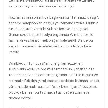
gelinirken, Wimbledon’un asaleti, ritüelleri ve zarafeti
zamana meydan okumaya devam ediyor.
Haziran ayının sonlarında başlayan bu “Temmuz Klasiği”,
sadece şampiyonları değil, aynı zamanda tenis tarihinin
ruhunu da kutlayarak büyük bir festiye dönüşüyor.
Günümüzde birçok medya organında Wimbledon ile
ilgili farklı yazılar görmek olağan hale geldi. Biz de bu
seçkin turnuvanın inceliklerine bir göz atmaya karar
verdik.
Wimbledon Turnuvası’nın öne çıkan lezzetleri,
turnuvanın köklü ve prestijli atmosferini yansıtan özel
tatlar sunar. Ancak en dikkat çekeni, elbette ki çilek ve
kremadır. Eskiden yerel pastanelerde de bulunan, ancak
günümüzde nadir bulunan “çilek krem-şanti” lezzetine
oldukça benzer bu tat, hak ettiği değeri görmeye
devam ediyor.