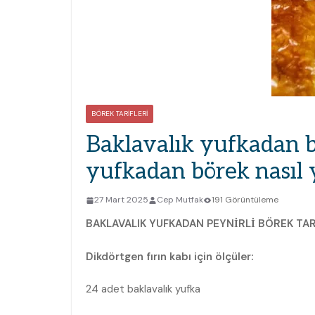
BÖREK TARIFLERI
Baklavalık yufkadan b
yufkadan börek nasıl y
27 Mart 2025
Cep Mutfak
191 Görüntüleme
BAKLAVALIK YUFKADAN PEYNİRLİ BÖREK TA
Dikdörtgen fırın kabı için ölçüler:
24 adet baklavalık yufka