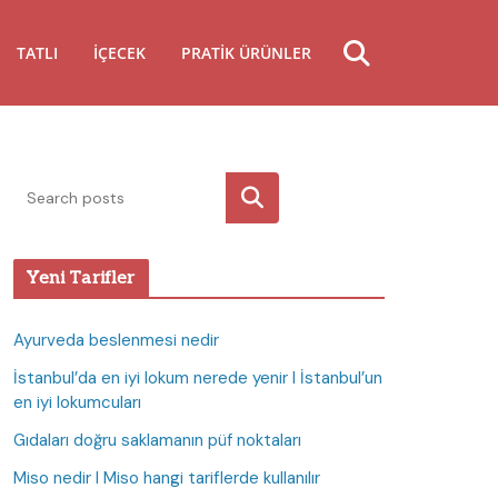
TATLI
İÇECEK
PRATIK ÜRÜNLER
Ara
Yeni Tarifler
Ayurveda beslenmesi nedir
İstanbul’da en iyi lokum nerede yenir I İstanbul’un
en iyi lokumcuları
Gıdaları doğru saklamanın püf noktaları
Miso nedir I Miso hangi tariflerde kullanılır