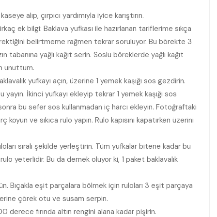
kaseye alıp, çırpıcı yardımıyla iyice karıştırın.
 ek bilgi: Baklava yufkası ile hazırlanan tariflerime sıkça
erektiğini belirtmeme rağmen tekrar soruluyor. Bu börekte 3
ızın tabanına yağlı kağıt serin. Soslu böreklerde yağlı kağıt
en unuttum.
klavalık yufkayı açın, üzerine 1 yemek kaşığı sos gezdirin.
 yayın. İkinci yufkayı ekleyip tekrar 1 yemek kaşığı sos
sonra bu sefer sos kullanmadan iç harcı ekleyin. Fotoğraftaki
rç koyun ve sıkıca rulo yapın. Rulo kapısını kapatırken üzerini
uloları sıralı şekilde yerleştirin. Tüm yufkalar bitene kadar bu
rulo yeterlidir. Bu da demek oluyor ki, 1 paket baklavalık
ün. Bıçakla eşit parçalara bölmek için ruloları 3 eşit parçaya
zerine çörek otu ve susam serpin.
0 derece fırında altın rengini alana kadar pişirin.