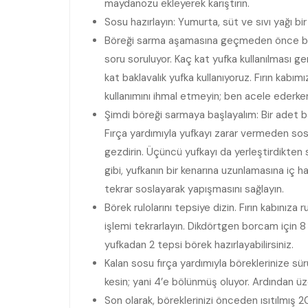
maydanozu ekleyerek karıştırın.
Sosu hazırlayın: Yumurta, süt ve sıvı yağı bir 
Böreği sarma aşamasına geçmeden önce birkaç
soru soruluyor. Kaç kat yufka kullanılması g
kat baklavalık yufka kullanıyoruz. Fırın kabım
kullanımını ihmal etmeyin; ben acele ederk
Şimdi böreği sarmaya başlayalım: Bir adet ba
Fırça yardımıyla yufkayı zarar vermeden sosu
gezdirin. Üçüncü yufkayı da yerleştirdikten 
gibi, yufkanın bir kenarına uzunlamasına iç ha
tekrar soslayarak yapışmasını sağlayın.
Börek rulolarını tepsiye dizin. Fırın kabınıza r
işlemi tekrarlayın. Dikdörtgen borcam için 8 
yufkadan 2 tepsi börek hazırlayabilirsiniz.
Kalan sosu fırça yardımıyla böreklerinize sür
kesin; yani 4’e bölünmüş oluyor. Ardından ü
Son olarak, böreklerinizi önceden ısıtılmış 20