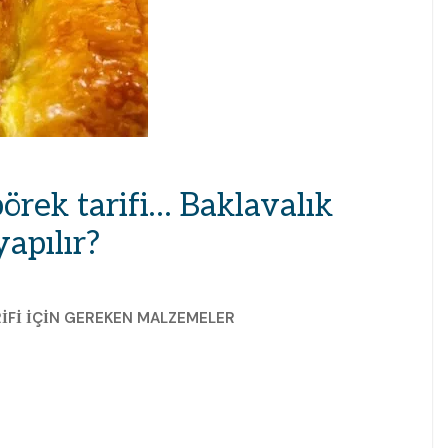
örek tarifi… Baklavalık
apılır?
RİFİ İÇİN GEREKEN MALZEMELER