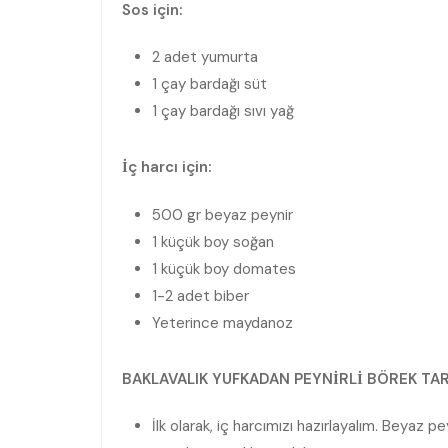
Sos için:
2 adet yumurta
1 çay bardağı süt
1 çay bardağı sıvı yağ
İç harcı için:
500 gr beyaz peynir
1 küçük boy soğan
1 küçük boy domates
1-2 adet biber
Yeterince maydanoz
BAKLAVALIK YUFKADAN PEYNİRLİ BÖREK TARİ
İlk olarak, iç harcımızı hazırlayalım. Beyaz