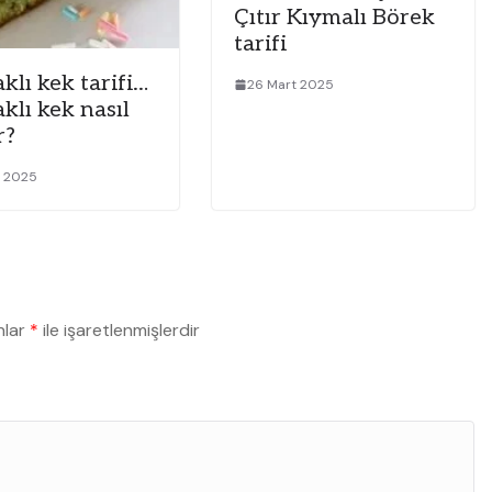
Çıtır Kıymalı Börek
tarifi
klı kek tarifi…
26 Mart 2025
klı kek nasıl
r?
t 2025
nlar
*
ile işaretlenmişlerdir