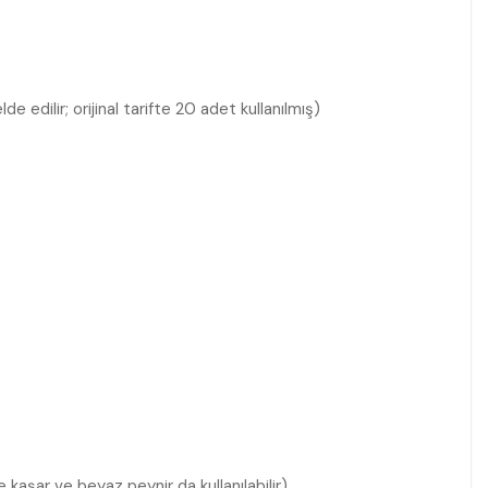
de edilir; orijinal tarifte 20 adet kullanılmış)
e kaşar ve beyaz peynir da kullanılabilir)