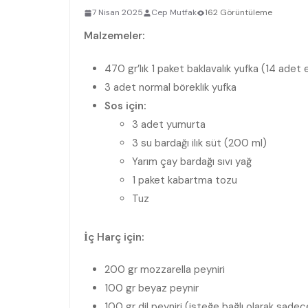
7 Nisan 2025
Cep Mutfak
162 Görüntüleme
Malzemeler:
470 gr’lık 1 paket baklavalık yufka (14 adet el
3 adet normal böreklik yufka
Sos için:
3 adet yumurta
3 su bardağı ilık süt (200 ml)
Yarım çay bardağı sıvı yağ
1 paket kabartma tozu
Tuz
İç Harç için:
200 gr mozzarella peyniri
100 gr beyaz peynir
100 gr dil peyniri (isteğe bağlı olarak sadec