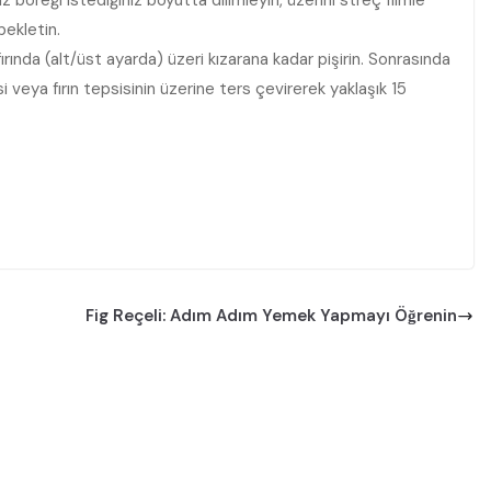
z böreği istediğiniz boyutta dilimleyin, üzerini streç filmle
bekletin.
rında (alt/üst ayarda) üzeri kızarana kadar pişirin. Sonrasında
si veya fırın tepsisinin üzerine ters çevirerek yaklaşık 15
Fig Reçeli: Adım Adım Yemek Yapmayı Öğrenin