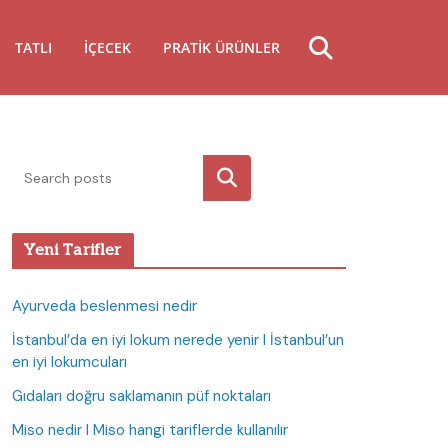
TATLI
İÇECEK
PRATIK ÜRÜNLER
Ara
Yeni Tarifler
Ayurveda beslenmesi nedir
İstanbul’da en iyi lokum nerede yenir I İstanbul’un
en iyi lokumcuları
Gıdaları doğru saklamanın püf noktaları
Miso nedir I Miso hangi tariflerde kullanılır