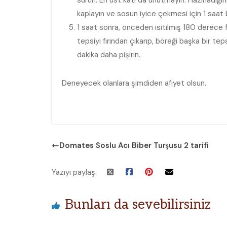
sürün. En üst katı da unutmayın. Hazırladığını
kaplayın ve sosun iyice çekmesi için 1 saat 
1 saat sonra, önceden ısıtılmış 180 derece fı
tepsiyi fırından çıkarıp, böreği başka bir tep
dakika daha pişirin.
Deneyecek olanlara şimdiden afiyet olsun.
Domates Soslu Acı Biber Turşusu 2 tarifi
Yazıyı paylaş:
Bunları da sevebilirsiniz