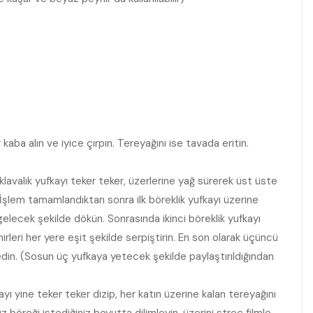
kaba alın ve iyice çırpın. Tereyağını ise tavada eritin.
baklavalık yufkayı teker teker, üzerlerine yağ sürerek üst üste
 İşlem tamamlandıktan sonra ilk böreklik yufkayı üzerine
 gelecek şekilde dökün. Sonrasında ikinci böreklik yufkayı
rleri her yere eşit şekilde serpiştirin. En son olarak üçüncü
 edin. (Sosun üç yufkaya yetecek şekilde paylaştırıldığından
yı yine teker teker dizip, her katın üzerine kalan tereyağını