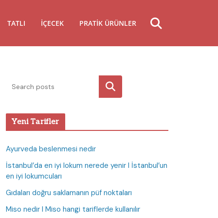
TATLI
İÇECEK
PRATIK ÜRÜNLER
Ara
Yeni Tarifler
Ayurveda beslenmesi nedir
İstanbul’da en iyi lokum nerede yenir I İstanbul’un
en iyi lokumcuları
Gıdaları doğru saklamanın püf noktaları
Miso nedir I Miso hangi tariflerde kullanılır