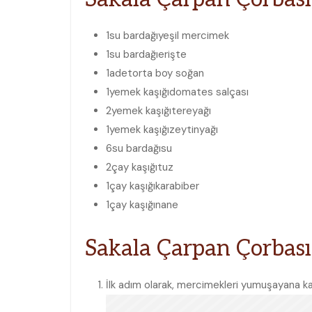
1
su bardağı
yeşil mercimek
1
su bardağı
erişte
1
adet
orta boy soğan
1
yemek kaşığı
domates salçası
2
yemek kaşığı
tereyağı
1
yemek kaşığı
zeytinyağı
6
su bardağı
su
2
çay kaşığı
tuz
1
çay kaşığı
karabiber
1
çay kaşığı
nane
Sakala Çarpan Çorbası 
İlk adım olarak, mercimekleri yumuşayana ka