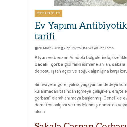
ÇORBA TARIFLERI
Ev Yapımı Antibiyotik
tarifi
28 Mart 2025
Cep Mutfak
170 Görüntüleme
Afyon
ve benzeri Anadolu bölgelerinde, özellik
bacaklı çorba
gibi farklı isimlerle anılan,
sakala
deposu, iştah açıcı ve soğuk algınlığına karşı koruy
Bir rivayete göre, yalnız yaşayan bir dedeye kom
kullanmadan tasından içmeye çalışırken, eriştele
çorbası” olarak anılmaya başlanmış. Genellikle ev 
domates salçası ve rendelenmiş domates veya 
olsun!
Sakala Çarpan Çorbası