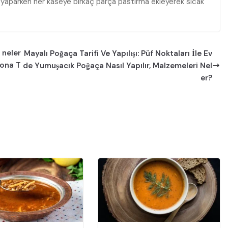
vis yaparken her kâseye birkaç parça pastırma ekleyerek sıcak
 neler
Mayalı Poğaça Tarifi Ve Yapılışı: Püf Noktaları İle Ev
gona T
de Yumuşacık Poğaça Nasıl Yapılır, Malzemeleri Nel
er?