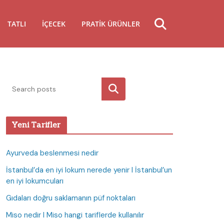
TATLI
İÇECEK
PRATIK ÜRÜNLER
Ara
Yeni Tarifler
Ayurveda beslenmesi nedir
İstanbul’da en iyi lokum nerede yenir I İstanbul’un
en iyi lokumcuları
Gıdaları doğru saklamanın püf noktaları
Miso nedir I Miso hangi tariflerde kullanılır