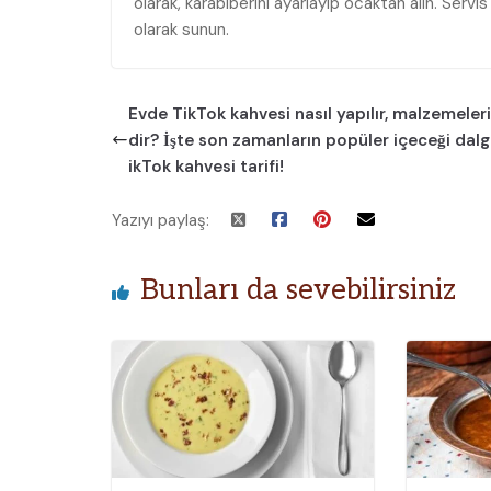
olarak, karabiberini ayarlayıp ocaktan alın. Ser
olarak sunun.
Evde TikTok kahvesi nasıl yapılır, malzemeleri
dir? İşte son zamanların popüler içeceği dal
ikTok kahvesi tarifi!
Yazıyı paylaş:
Bunları da sevebilirsiniz