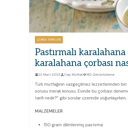
ÇORBA TARIFLERI
Pastırmalı karalahana ç
karalahana çorbası nası
22 Mart 2025
Cep Mutfak
182 Görüntüleme
Türk mutfağının vazgeçilmez lezzetlerinden biri ol
sorusu merak konusu. Evinde bu çorbayı denemek i
tarifi nedir?” gibi sorular üzerinde yoğunlaşırken,
MALZEMELER
150 gram dilimlenmiş pastırma