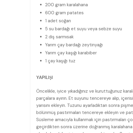
200 gram karalahana
600 gram patates
1 adet soğan
5 su bardağı et suyu veya sebze suyu
2 diş sarmısak
Yarım çay bardağı zeytinyağı
Yarım çay kaşığı karabiber
1 çay kaşığı tuz
YAPILIŞI
Öncelikle, iyice yıkadığınız ve kuruttuğunuz kara
parçalara ayırın. Et suyunu tencereye alıp, içeri
yarısını ekleyin. Tuzunu ayarladıktan sonra pişme
bölünmüş pastırmaları tencereye ekleyin ve patat
Süsleme amacıyla kullanmak için pastırmaları ço
geçirdikten sonra üzerine doğranmış karalahana v