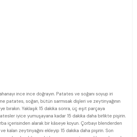
lahanayı ince ince doğrayın. Patates ve soğanı soyup iri
sine patates, soğan, bütün sarmısak dişleri ve zeytinyağının
ye bırakın. Yaklaşık 15 dakika sonra, üç eşit parçaya
esler iyice yumuşayana kadar 15 dakika daha birlikte pişirin.
rba içerisinden alarak bir kâseye koyun. Çorbayı blenderden
e kalan zeytinyağını ekleyip 15 dakika daha pişirin. Son