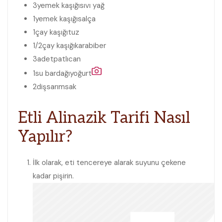
3
yemek kaşığı
sıvı yağ
1
yemek kaşığı
salça
1
çay kaşığı
tuz
1/2
çay kaşığı
karabiber
3
adet
patlıcan
1
su bardağı
yoğurt
2
diş
sarımsak
Etli Alinazik Tarifi Nasıl
Yapılır?
İlk olarak, eti tencereye alarak suyunu çekene
kadar pişirin.