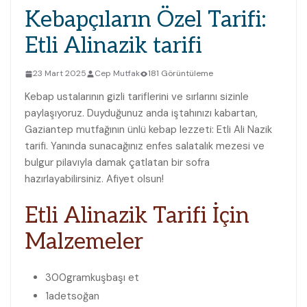
Kebapçıların Özel Tarifi:
Etli Alinazik tarifi
23 Mart 2025
Cep Mutfak
181 Görüntüleme
Kebap ustalarının gizli tariflerini ve sırlarını sizinle
paylaşıyoruz. Duyduğunuz anda iştahınızı kabartan,
Gaziantep mutfağının ünlü kebap lezzeti: Etli Ali Nazik
tarifi. Yanında sunacağınız enfes salatalık mezesi ve
bulgur pilavıyla damak çatlatan bir sofra
hazırlayabilirsiniz. Afiyet olsun!
Etli Alinazik Tarifi İçin
Malzemeler
300
gram
kuşbaşı et
1
adet
soğan