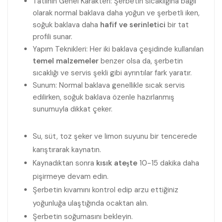
Tatlının Genel Karakteri: Şerbetin sıcaklığına bağlı
olarak normal baklava daha yoğun ve şerbetli iken,
soğuk baklava daha
hafif ve serinletici
bir tat
profili sunar.
Yapım Teknikleri: Her iki baklava çeşidinde kullanılan
temel malzemeler
benzer olsa da, şerbetin
sıcaklığı ve servis şekli gibi ayrıntılar fark yaratır.
Sunum: Normal baklava genellikle sıcak servis
edilirken, soğuk baklava özenle hazırlanmış
sunumuyla dikkat çeker.
Su, süt, toz şeker ve limon suyunu bir tencerede
karıştırarak kaynatın.
Kaynadıktan sonra
kısık ateşte
10-15 dakika daha
pişirmeye devam edin.
Şerbetin kıvamını kontrol edip arzu ettiğiniz
yoğunluğa ulaştığında ocaktan alın.
Şerbetin soğumasını bekleyin.