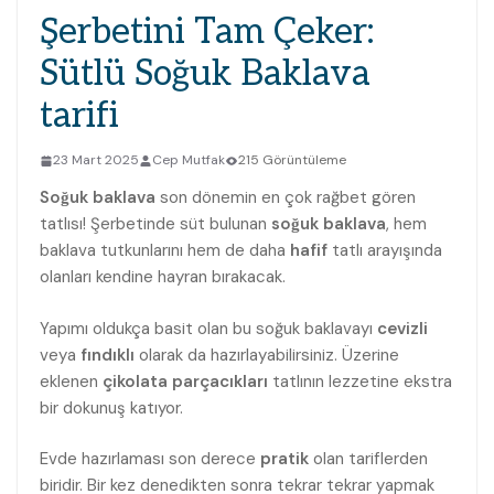
Şerbetini Tam Çeker:
Sütlü Soğuk Baklava
tarifi
23 Mart 2025
Cep Mutfak
215 Görüntüleme
Soğuk baklava
son dönemin en çok rağbet gören
tatlısı! Şerbetinde süt bulunan
soğuk baklava
, hem
baklava tutkunlarını hem de daha
hafif
tatlı arayışında
olanları kendine hayran bırakacak.
Yapımı oldukça basit olan bu soğuk baklavayı
cevizli
veya
fındıklı
olarak da hazırlayabilirsiniz. Üzerine
eklenen
çikolata parçacıkları
tatlının lezzetine ekstra
bir dokunuş katıyor.
Evde hazırlaması son derece
pratik
olan tariflerden
biridir. Bir kez denedikten sonra tekrar tekrar yapmak