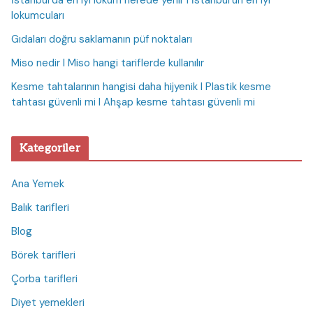
İstanbul’da en iyi lokum nerede yenir I İstanbul’un en iyi
lokumcuları
Gıdaları doğru saklamanın püf noktaları
Miso nedir I Miso hangi tariflerde kullanılır
Kesme tahtalarının hangisi daha hijyenik I Plastik kesme
tahtası güvenli mi I Ahşap kesme tahtası güvenli mi
Kategoriler
Ana Yemek
Balık tarifleri
Blog
Börek tarifleri
Çorba tarifleri
Diyet yemekleri