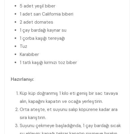
5 adet yeşil biber
1 adet sarı California biberi
2 adet domates
1 çay bardağı kaynar su
1 çorba kaşığı tereyağı
Tuz
Karabiber
1 tatlı kaşığı kırmızı toz biber
Hazırlanışı:
Küp küp doğranmış 1 kilo eti geniş bir sac tavaya
alın, kapağını kapatın ve ocağa yerleştirin.
Orta ateşte, et suyunu salıp köpürene kadar ara
sıra karıştırın.
Suyunu çekmeye başladığında, 1 çay bardağı sıcak
su ekleyin; kapağı tekrar kapatıp pişmeye bırakın.