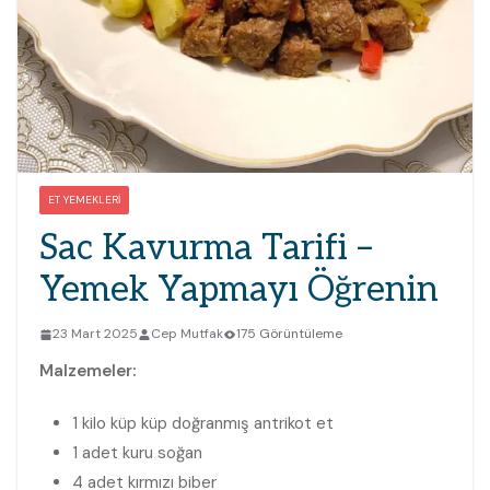
ET YEMEKLERI
Sac Kavurma Tarifi –
Yemek Yapmayı Öğrenin
23 Mart 2025
Cep Mutfak
175 Görüntüleme
Malzemeler:
1 kilo küp küp doğranmış antrikot et
1 adet kuru soğan
4 adet kırmızı biber