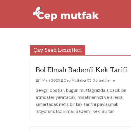
Skip
to
content
Çay Saati Lezzetleri
Bol Elmalı Bademli Kek Tarifi
11 Mart 2025
Cep Mutfak
173 Görüntüleme
Sevgili dostlar, bugün mutfağınızda sıcacık bir
atmosfer yaratacak, misafirlerinizi ve ailenizi
şımartacak nefis bir kek tarifini paylaşmak
istiyorum: Bol Elmalı Bademli Kek! Bu tari