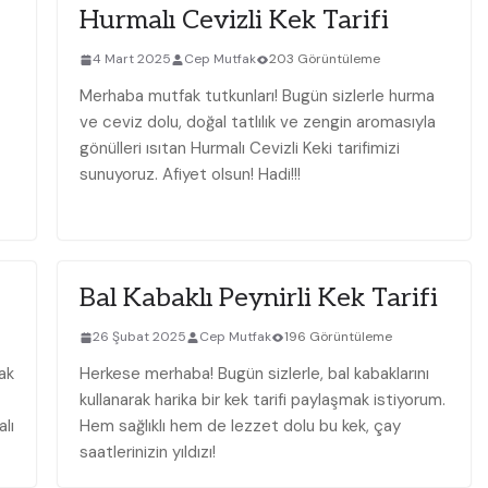
Hurmalı Cevizli Kek Tarifi
4 Mart 2025
Cep Mutfak
203 Görüntüleme
Merhaba mutfak tutkunları! Bugün sizlerle hurma
ve ceviz dolu, doğal tatlılık ve zengin aromasıyla
gönülleri ısıtan Hurmalı Cevizli Keki tarifimizi
sunuyoruz. Afiyet olsun! Hadi!!!
Bal Kabaklı Peynirli Kek Tarifi
26 Şubat 2025
Cep Mutfak
196 Görüntüleme
ak
Herkese merhaba! Bugün sizlerle, bal kabaklarını
kullanarak harika bir kek tarifi paylaşmak istiyorum.
lı
Hem sağlıklı hem de lezzet dolu bu kek, çay
saatlerinizin yıldızı!