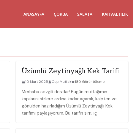
ANASAYFA
ÇORBA
SALATA
KAHVALTILIK
Üzümlü Zeytinyağlı Kek Tarifi
10 Mart 2025
Cep Mutfak
180 Görüntüleme
Merhaba sevgili dostlar! Bugün mutfağımın
kapılarını sizlere ardına kadar açarak, kalpten ve
gönülden hazırladığım Üzümlü Zeytinyağlı Kek
tarifimi paylaşıyorum. Bu tarifin sırrı, iç