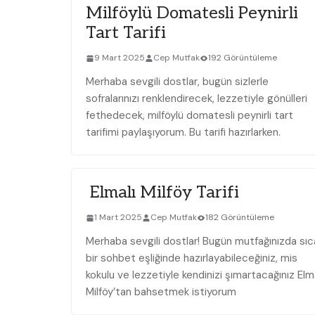
Milföylü Domatesli Peynirli
Tart Tarifi
9 Mart 2025
Cep Mutfak
192 Görüntüleme
Merhaba sevgili dostlar, bugün sizlerle
sofralarınızı renklendirecek, lezzetiyle gönülleri
fethedecek, milföylü domatesli peynirli tart
tarifimi paylaşıyorum. Bu tarifi hazırlarken.
Elmalı Milföy Tarifi
1 Mart 2025
Cep Mutfak
182 Görüntüleme
Merhaba sevgili dostlar! Bugün mutfağınızda sıc
bir sohbet eşliğinde hazırlayabileceğiniz, mis
kokulu ve lezzetiyle kendinizi şımartacağınız Elma
Milföy’tan bahsetmek istiyorum