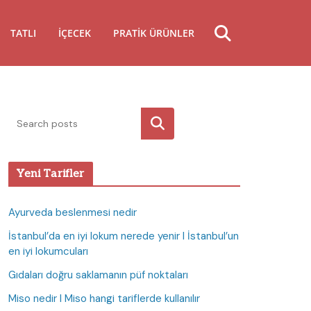
TATLI
İÇECEK
PRATIK ÜRÜNLER
Ara
Yeni Tarifler
Ayurveda beslenmesi nedir
İstanbul’da en iyi lokum nerede yenir I İstanbul’un
en iyi lokumcuları
Gıdaları doğru saklamanın püf noktaları
Miso nedir I Miso hangi tariflerde kullanılır