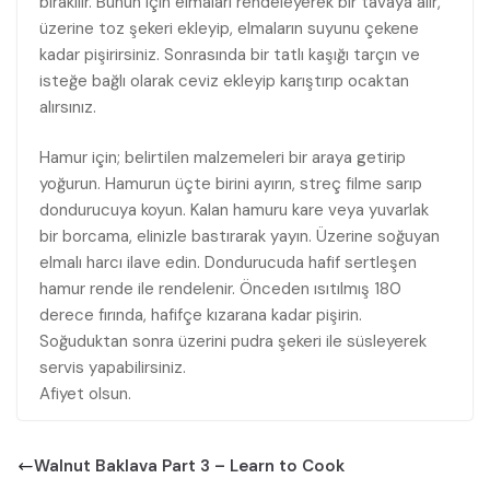
bırakılır. Bunun için elmaları rendeleyerek bir tavaya alır,
üzerine toz şekeri ekleyip, elmaların suyunu çekene
kadar pişirirsiniz. Sonrasında bir tatlı kaşığı tarçın ve
isteğe bağlı olarak ceviz ekleyip karıştırıp ocaktan
alırsınız.
Hamur için; belirtilen malzemeleri bir araya getirip
yoğurun. Hamurun üçte birini ayırın, streç filme sarıp
dondurucuya koyun. Kalan hamuru kare veya yuvarlak
bir borcama, elinizle bastırarak yayın. Üzerine soğuyan
elmalı harcı ilave edin. Dondurucuda hafif sertleşen
hamur rende ile rendelenir. Önceden ısıtılmış 180
derece fırında, hafifçe kızarana kadar pişirin.
Soğuduktan sonra üzerini pudra şekeri ile süsleyerek
servis yapabilirsiniz.
Afiyet olsun.
Walnut Baklava Part 3 – Learn to Cook