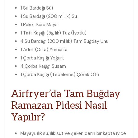
1 Su Bardağı
Süt
1 Su Bardağı (200 ml lik)
Su
1 Paket
Kuru Maya
1 Tatlı Kaşığı (5g lık)
Tuz (İyotlu)
4 Su Bardağı (200 ml lik)
Tam Buğday Unu
1 Adet (Orta)
Yumurta
1 Çorba Kaşığı
Yoğurt
4 Çorba Kaşığı
Susam
1 Çorba Kaşığı (Tepeleme)
Çörek Otu
Airfryer’da Tam Buğday
Ramazan Pidesi
Nasıl
Yapılır?
Mayayı, ılık su, ılık süt ve şekeri derin bir kapta iyice