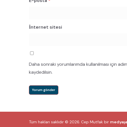
E-posta
*
İnternet sitesi
Daha sonraki yorumlarımda kullanılması için adı
kaydedilsin.
Tüm hakları saklıdır © 2026.
Cep Mutfak
bir
medyaş