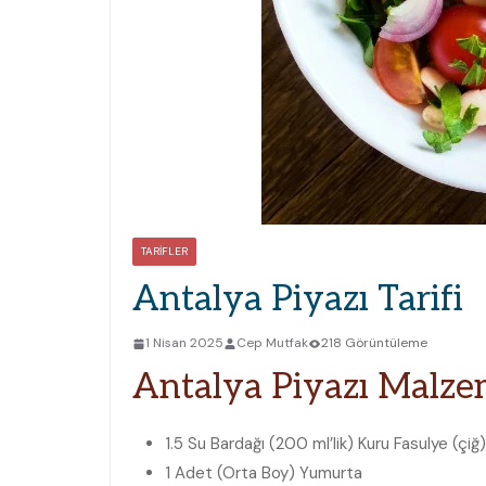
TARIFLER
Antalya Piyazı Tarifi
1 Nisan 2025
Cep Mutfak
218 Görüntüleme
Antalya Piyazı Malze
1.5 Su Bardağı (200 ml’lik) Kuru Fasulye (çiğ)
1 Adet (Orta Boy) Yumurta