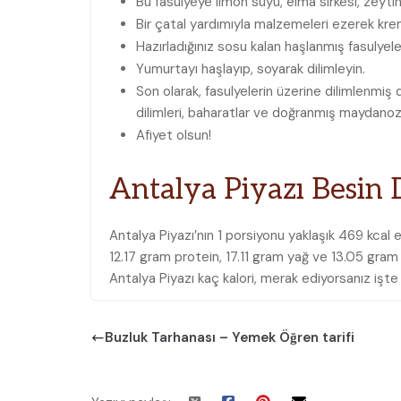
Bu fasulyeye limon suyu, elma sirkesi, zeytin
Bir çatal yardımıyla malzemeleri ezerek kre
Hazırladığınız sosu kalan haşlanmış fasulyeler
Yumurtayı haşlayıp, soyarak dilimleyin.
Son olarak, fasulyelerin üzerine dilimlenmi
dilimleri, baharatlar ve doğranmış maydanoz
Afiyet olsun!
Antalya Piyazı Besin 
Antalya Piyazı’nın 1 porsiyonu yaklaşık 469 kcal 
12.17 gram protein, 17.11 gram yağ ve 13.05 gram li
Antalya Piyazı kaç kalori, merak ediyorsanız işte
Buzluk Tarhanası – Yemek Öğren tarifi