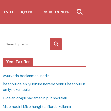
TATLI
İÇECEK
PRATIK ÜRÜNLER
Ara
Yeni Tarifler
Ayurveda beslenmesi nedir
İstanbul’da en iyi lokum nerede yenir I İstanbul’un
en iyi lokumcuları
Gıdaları doğru saklamanın püf noktaları
Miso nedir I Miso hangi tariflerde kullanılır