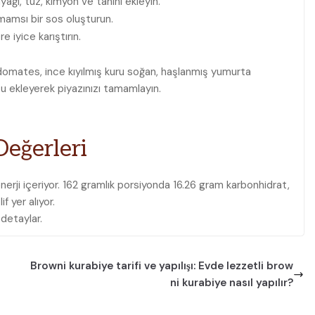
yağı, tuz, kimyon ve tahini ekleyin.
mamsı bir sos oluşturun.
e iyice karıştırın.
ş domates, ince kıyılmış kuru soğan, haşlanmış yumurta
u ekleyerek piyazınızı tamamlayın.
Değerleri
enerji içeriyor. 162 gramlık porsiyonda 16.26 gram karbonhidrat,
f yer alıyor.
 detaylar.
Browni kurabiye tarifi ve yapılışı: Evde lezzetli brow
ni kurabiye nasıl yapılır?