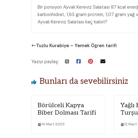
Bir porsiyon Ayvalı Kereviz Salatası 87 kcal ene
karbonhidrat, 1,63 gram protein, 1,07 gram yağ v
Ayvalı Kereviz Salatası kaç kalori?
Tuzlu Kurabiye – Yemek Öğren tarifi
Yazıyı paylaş:
Bunları da sevebilirsiniz
Börülceli Kapya
Yağlı
Biber Dolması Tarifi
Turşu
14 Mart 2025
12 Mart