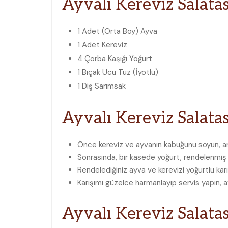
Ayvalı Kereviz Salatas
1 Adet (Orta Boy)
Ayva
1 Adet
Kereviz
4 Çorba Kaşığı
Yoğurt
1 Bıçak Ucu
Tuz (İyotlu)
1 Diş
Sarımsak
Ayvalı Kereviz Salatas
Önce kereviz ve ayvanın kabuğunu soyun, ar
Sonrasında, bir kasede yoğurt, rendelenmiş s
Rendelediğiniz ayva ve kerevizi yoğurtlu kar
Karışımı güzelce harmanlayıp servis yapın, a
Ayvalı Kereviz Salatas