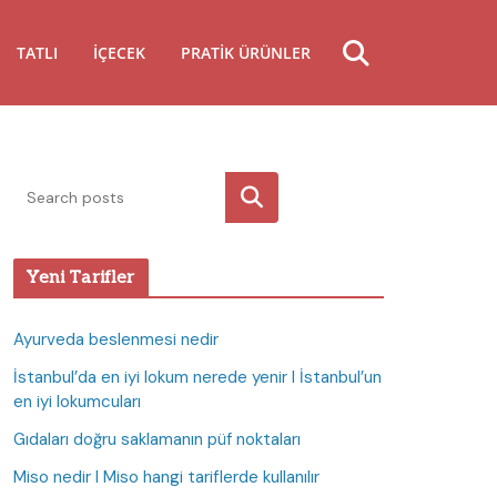
TATLI
İÇECEK
PRATIK ÜRÜNLER
Ara
Yeni Tarifler
Ayurveda beslenmesi nedir
İstanbul’da en iyi lokum nerede yenir I İstanbul’un
en iyi lokumcuları
Gıdaları doğru saklamanın püf noktaları
Miso nedir I Miso hangi tariflerde kullanılır