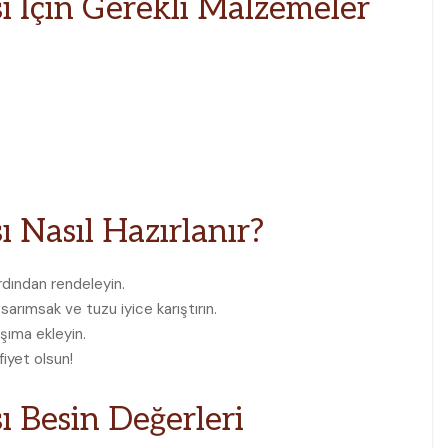
ı
İçin Gerekli Malzemeler
ı
Nasıl Hazırlanır?
dından rendeleyin.
arımsak ve tuzu iyice karıştırın.
ışıma ekleyin.
fiyet olsun!
ı
Besin Değerleri