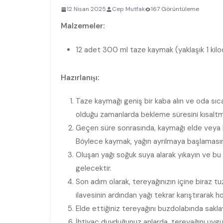
12 Nisan 2025
Cep Mutfak
167 Görüntüleme
Malzemeler:
12 adet 300 ml taze kaymak (yaklaşık 1 kiloda
Hazırlanışı:
Taze kaymağı geniş bir kaba alın ve oda sıc
olduğu zamanlarda bekleme süresini kısalt
Geçen süre sonrasında, kaymağı elde veya bi
Böylece kaymak, yağın ayrılmaya başlamasını s
Oluşan yağı soğuk suya alarak yıkayın ve bu
gelecektir.
Son adım olarak, tereyağınızın içine biraz t
ilavesinin ardından yağı tekrar karıştırarak h
Elde ettiğiniz tereyağını buzdolabında sakla
İhtiyaç duyduğunuz anlarda, tereyağını uygun 