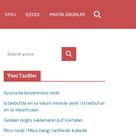
TATLI
İÇECEK
PRATIK ÜRÜNLER
Ara
Yeni Tarifler
Ayurveda beslenmesi nedir
İstanbul’da en iyi lokum nerede yenir I İstanbul’un
en iyi lokumcuları
Gıdaları doğru saklamanın püf noktaları
Miso nedir I Miso hangi tariflerde kullanılır