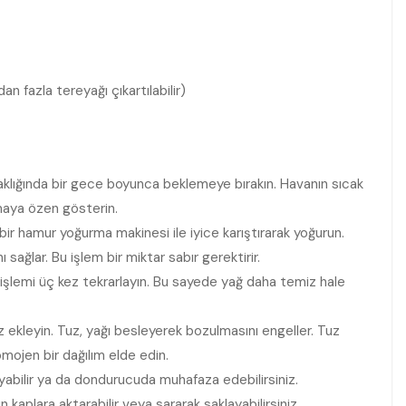
n fazla tereyağı çıkartılabilir)
aklığında bir gece boyunca beklemeye bırakın. Havanın sıcak
maya özen gösterin.
r hamur yoğurma makinesi ile iyice karıştırarak yoğurun.
ağlar. Bu işlem bir miktar sabır gerektirir.
 işlemi üç kez tekrarlayın. Bu sayede yağ daha temiz hale
uz ekleyin. Tuz, yağı besleyerek bozulmasını engeller. Tuz
omojen bir dağılım elde edin.
yabilir ya da dondurucuda muhafaza edebilirsiniz.
kaplara aktarabilir veya sararak saklayabilirsiniz.