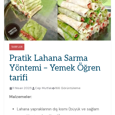
TARIFLER
Pratik Lahana Sarma
Yöntemi – Yemek Öğren
tarifi
11 Nisan 2025
Cep Mutfak
166 Görüntüleme
Malzemeler:
Lahana yapraklarının dış kısmı (büyük ve sağlam