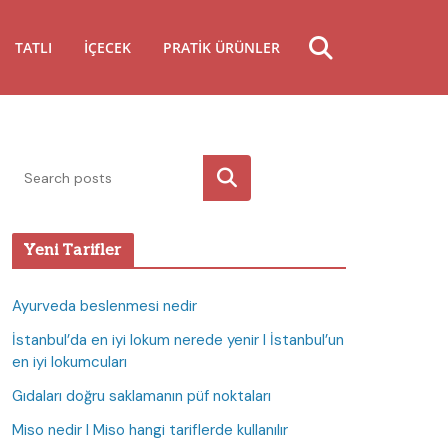
TATLI
İÇECEK
PRATIK ÜRÜNLER
Ara
Yeni Tarifler
Ayurveda beslenmesi nedir
İstanbul’da en iyi lokum nerede yenir I İstanbul’un
en iyi lokumcuları
Gıdaları doğru saklamanın püf noktaları
Miso nedir I Miso hangi tariflerde kullanılır