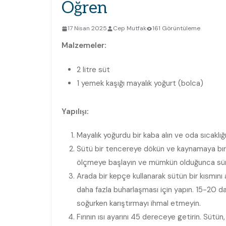
Öğren
17 Nisan 2025
Cep Mutfak
161 Görüntüleme
Malzemeler:
2 litre süt
1 yemek kaşığı mayalık yoğurt (bolca)
Yapılışı:
Mayalık yoğurdu bir kaba alın ve oda sıcaklığ
Sütü bir tencereye dökün ve kaynamaya bıra
ölçmeye başlayın ve mümkün olduğunca sürekl
Arada bir kepçe kullanarak sütün bir kısmını
daha fazla buharlaşması için yapın. 15-20 d
soğurken karıştırmayı ihmal etmeyin.
Fırının ısı ayarını 45 dereceye getirin. Süt