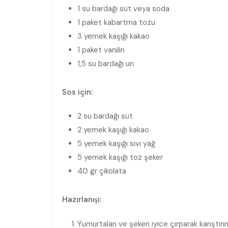
1 su bardağı süt veya soda
1 paket kabartma tozu
3 yemek kaşığı kakao
1 paket vanilin
1,5 su bardağı un
Sos için:
2 su bardağı süt
2 yemek kaşığı kakao
5 yemek kaşığı sıvı yağ
5 yemek kaşığı toz şeker
40 gr çikolata
Hazırlanışı:
Yumurtaları ve şekeri iyice çırparak karıştırın