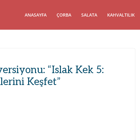
ANASAYFA
ÇORBA
SALATA
KAHVALTILIK
 versiyonu: “Islak Kek 5:
erini Keşfet”