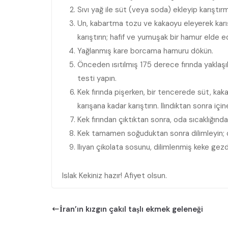
Sıvı yağ ile süt (veya soda) ekleyip karıştı
Un, kabartma tozu ve kakaoyu eleyerek karış
karıştırın; hafif ve yumuşak bir hamur elde ed
Yağlanmış kare borcama hamuru dökün.
Önceden ısıtılmış 175 derece fırında yaklaşık
testi yapın.
Kek fırında pişerken, bir tencerede süt, kaka
karışana kadar karıştırın. Ilındıktan sonra içi
Kek fırından çıktıktan sonra, oda sıcaklığında
Kek tamamen soğuduktan sonra dilimleyin; d
Ilıyan çikolata sosunu, dilimlenmiş keke gezd
Islak Kekiniz hazır! Afiyet olsun.
İran’ın kızgın çakıl taşlı ekmek geleneği