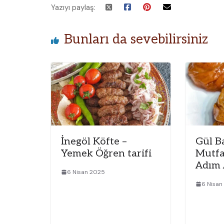
Yazıyı paylaş:
Bunları da sevebilirsiniz
İnegöl Köfte –
Gül B
Yemek Öğren tarifi
Mutfa
Adım 
6 Nisan 2025
6 Nisan