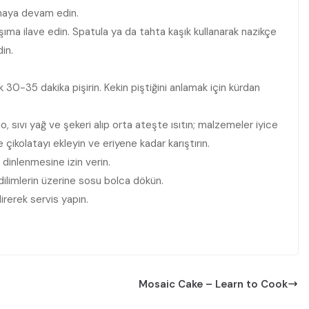
rmaya devam edin.
ıma ilave edin. Spatula ya da tahta kaşık kullanarak nazikçe
in.
 30-35 dakika pişirin. Kekin piştiğini anlamak için kürdan
o, sıvı yağ ve şekeri alıp orta ateşte ısıtın; malzemeler iyice
ne çikolatayı ekleyin ve eriyene kadar karıştırın.
 dinlenmesine izin verin.
ilimlerin üzerine sosu bolca dökün.
irerek servis yapın.
Mosaic Cake – Learn to Cook