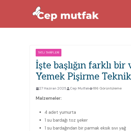
Skip
to
content
TATLI TARIFLERI
İşte başlığın farklı bir
Yemek Pişirme Teknikl
27 Haziran 2025
Cep Mutfak
186 Görüntüleme
Malzemeler:
4 adet yumurta
1 su bardağı toz şeker
1 su bardağından bir parmak eksik sıvı yağ