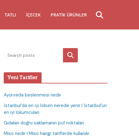
TATLI
İÇECEK
PRATIK ÜRÜNLER
Ara
Yeni Tarifler
Ayurveda beslenmesi nedir
İstanbul’da en iyi lokum nerede yenir I İstanbul’un
en iyi lokumcuları
Gıdaları doğru saklamanın püf noktaları
Miso nedir I Miso hangi tariflerde kullanılır