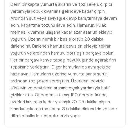
Derin bir kapta yumurta aklarını ve toz şekeri, çırpıcı
yardımıyla köpük kıvamına gelinceye kadar çırpın.
Ardından süt veya sıvıyağı ekleyip karıştırmaya devam
edin. Kabartma tozunu ilave edin. Hamurun, kulak
memesi kıvamına ulaşana kadar azar azar un ekleyip
yoğurun. Üzerini nemli bir bezle örtüp 20 dakika
dinlendirin. Dinlenen hamura cevizleri ekleyip tekrar
yoğurun ve ardından hamuru dört eşit parçaya bölün.
Her bir parçayı kahve tabağı büyüklüğünde açarak fırın
tepsisine yerleştirin. Diğer hamurları da aynı şekilde
hazırlayın. Hamurların üzerine yumurta sarısı sürün,
ardından toz şekeri serpiştirin. Üzerlerini cevizle
süsleyin ve cevizlerin arasına bıçak yardımıyla hafif
çizikler atın. Önceden ısıtılmış 180 derece fırında,
üzerleri kızarana kadar yaklaşık 20-25 dakika pişirin.
Fırından çıkardıktan sonra 20 dakika dinlendirin ve ince
dilimler halinde keserek servis yapın.