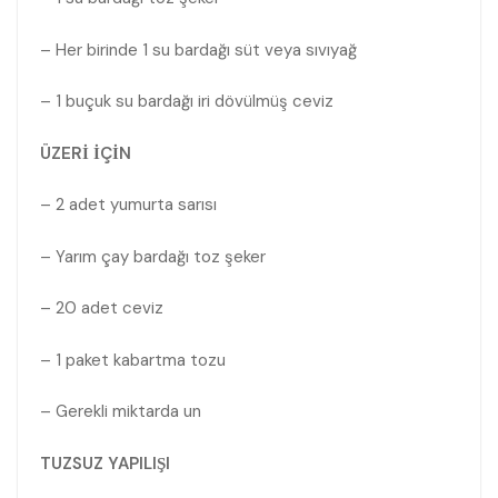
– Her birinde 1 su bardağı süt veya sıvıyağ
– 1 buçuk su bardağı iri dövülmüş ceviz
ÜZERİ İÇİN
– 2 adet yumurta sarısı
– Yarım çay bardağı toz şeker
– 20 adet ceviz
– 1 paket kabartma tozu
– Gerekli miktarda un
TUZSUZ YAPILIŞI