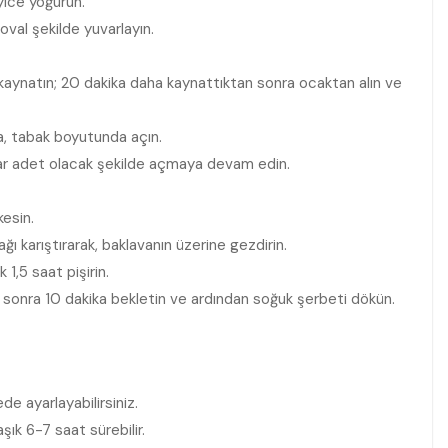
yice yoğurun.
oval şekilde yuvarlayın.
 kaynatın; 20 dakika daha kaynattıktan sonra ocaktan alın ve
a, tabak boyutunda açın.
’ar adet olacak şekilde açmaya devam edin.
kesin.
ağı karıştırarak, baklavanın üzerine gezdirin.
1,5 saat pişirin.
tan sonra 10 dakika bekletin ve ardından soğuk şerbeti dökün.
de ayarlayabilirsiniz.
k 6-7 saat sürebilir.