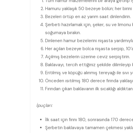
Tüm hamur malzemelerini bir araya getirip i
Hamuru yaklaşık 50 bezeye bölün; her birini 
Bezeleri örtüp en az yarım saat dinlendirin.
Şerbeti hazırlamak için, şeker, su ve limonu
soğumaya bırakın.
Dinlenen hamur bezelerini nişasta yardımıyl
Her açılan bezeye bolca nişasta serpip, 10
Açılmış bezelerin üzerine ceviz serpiştirin.
Baklavayı, tercih ettiğiniz şekilde dilimleyip 
Eritilmiş ve köpüğü alınmış tereyağı ile sıvı y
Önceden ısıtılmış 180 derece fırında yaklaşık 
Fırından çıkan baklavanın ilk sıcaklığı aldık
İpuçları:
İlk saat için fırını 180, sonrasında 170 derece
Şerbetin baklavaya tamamen çekmesi yaklaşı