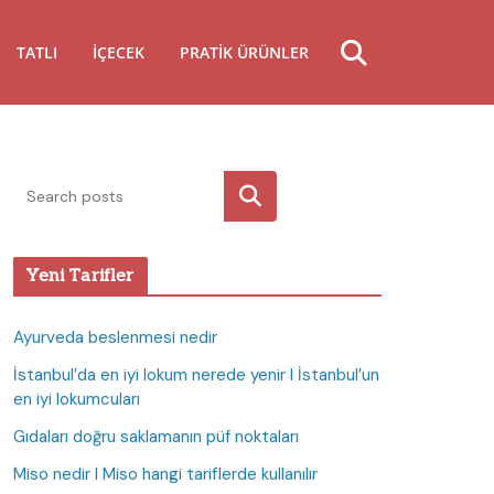
TATLI
İÇECEK
PRATIK ÜRÜNLER
Ara
Yeni Tarifler
Ayurveda beslenmesi nedir
İstanbul’da en iyi lokum nerede yenir I İstanbul’un
en iyi lokumcuları
Gıdaları doğru saklamanın püf noktaları
Miso nedir I Miso hangi tariflerde kullanılır