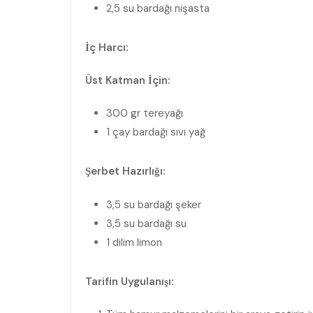
2,5 su bardağı nişasta
İç Harcı:
Üst Katman İçin:
300 gr tereyağı
1 çay bardağı sıvı yağ
Şerbet Hazırlığı:
3,5 su bardağı şeker
3,5 su bardağı su
1 dilim limon
Tarifin Uygulanışı: